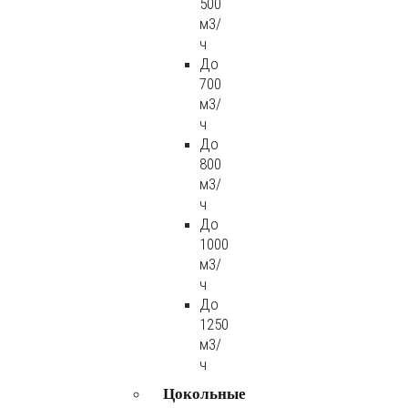
500
м3/
ч
До
700
м3/
ч
До
800
м3/
ч
До
1000
м3/
ч
До
1250
м3/
ч
Цокольные