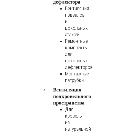
дефлектора
Вентиляция
подвалов
и
цокольных
этажей
Ремонтные
комплекты
для
цокольных
дефлекторов
Монтажные
патрубки
Вентиляция
подкровельного
пространства
Для
кровель
из
натуральной