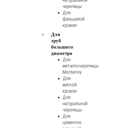
натуральной
черепицы
Для
фальцевой
кровли
Для
труб
большого
диаметра
Для
металлочерепицы
Monterrey
Для
мягкой
кровли
Для
натуральной
черепицы
Для
цементно