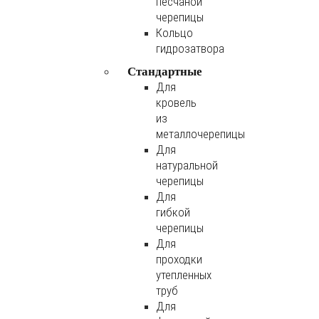
песчаной
черепицы
Кольцо
гидрозатвора
Стандартные
Для
кровель
из
металлочерепицы
Для
натуральной
черепицы
Для
гибкой
черепицы
Для
проходки
утепленных
труб
Для