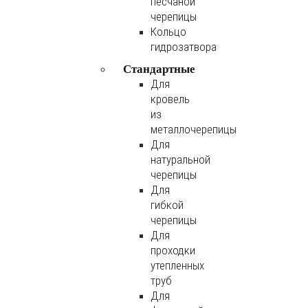
песчаной
черепицы
Кольцо
гидрозатвора
Стандартные
Для
кровель
из
металлочерепицы
Для
натуральной
черепицы
Для
гибкой
черепицы
Для
проходки
утепленных
труб
Для