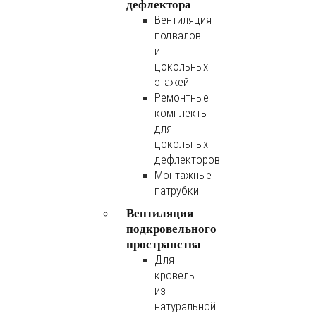
дефлектора
Вентиляция
подвалов
и
цокольных
этажей
Ремонтные
комплекты
для
цокольных
дефлекторов
Монтажные
патрубки
Вентиляция
подкровельного
пространства
Для
кровель
из
натуральной