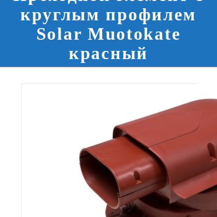
круглым профилем
Solar Muotokate
красный