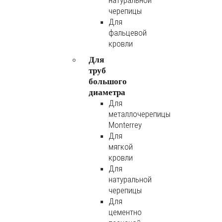
натуральной
черепицы
Для
фальцевой
кровли
Для
труб
большого
диаметра
Для
металлочерепицы
Monterrey
Для
мягкой
кровли
Для
натуральной
черепицы
Для
цементно