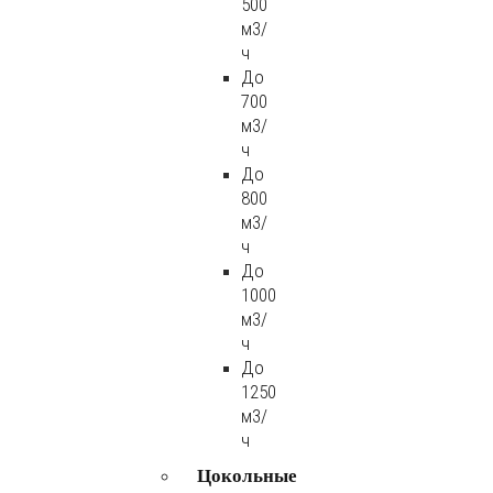
500
м3/
ч
До
700
м3/
ч
До
800
м3/
ч
До
1000
м3/
ч
До
1250
м3/
ч
Цокольные