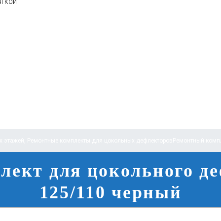
ягкой
х этажей
,
Ремонтные комплекты для цокольных дефлекторов
Ремонтный компл
лект для цокольного д
125/110 черный