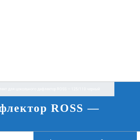
ект для цокольного дефлектор ROSS — 125/110 черный
ефлектор ROSS —