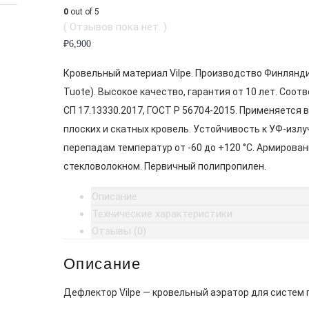
0
out of 5
( Отзывов пока нет. )
₽
6,900
Кровельный материал Vilpe. Производство Финлянди
Tuote). Высокое качество, гарантия от 10 лет. Соот
СП 17.13330.2017, ГОСТ Р 56704-2015. Применяется 
плоских и скатных кровель. Устойчивость к УФ-излу
перепадам температур от -60 до +120 °C. Армирован
стекловолокном. Первичный полипропилен.
Описание
Технические характеристики
Отзывы (0)
Описание
Дефлектор Vilpe — кровельный аэратор для систем 