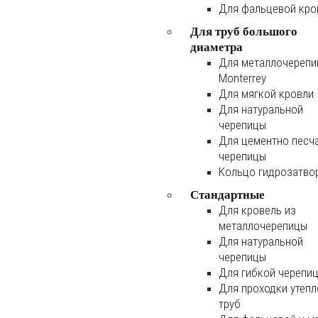
Для фальцевой кро
Для труб большого
диаметра
Для металлочереп
Monterrey
Для мягкой кровли
Для натуральной
черепицы
Для цементно песч
черепицы
Кольцо гидрозатво
Стандартные
Для кровель из
металлочерепицы
Для натуральной
черепицы
Для гибкой черепи
Для проходки утеп
труб