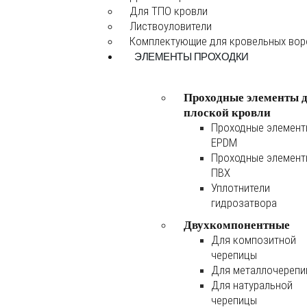
Для ТПО кровли
Листвоуловители
Комплектующие для кровельных во
ЭЛЕМЕНТЫ ПРОХОДКИ
Проходные элементы 
плоской кровли
Проходные элемен
EPDM
Проходные элемен
ПВХ
Уплотнители
гидрозатвора
Двухкомпонентные
Для композитной
черепицы
Для металлочереп
Для натуральной
черепицы