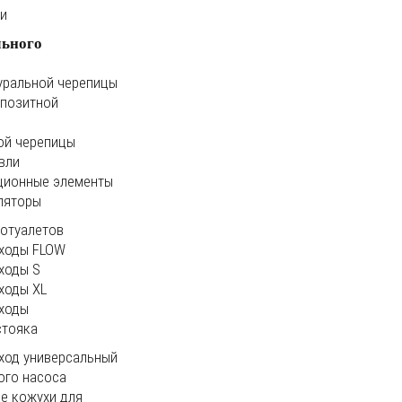
ки
льного
уральной черепицы
мпозитной
ой черепицы
вли
ционные элементы
ляторы
иотуалетов
ходы FLOW
ходы S
ходы XL
ходы
стояка
ход универсальный
ого насоса
е кожухи для