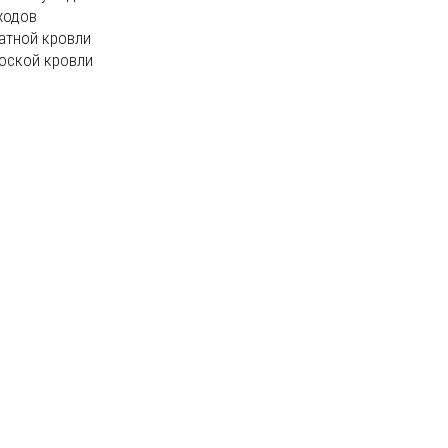
ходов
атной кровли
оской кровли