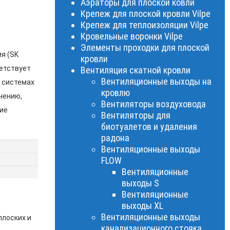
Аэраторы для плоской ковли
Крепеж для плоской кровли Vilpe
Крепеж для теплоизоляции Vilpe
Кровельные воронки Vilpe
Элементы проходки для плоской
я (SK
кровли
ветствует
Вентиляция скатной кровли
Вентиляционные выходы на
в системах
кровлю
чению,
Вентиляторы воздуховода
ие
Вентиляторы для
биотуалетов и удаления
радона
Вентиляционные выходы
FLOW
Вентиляционные
выходы S
Вентиляционные
выходы XL
Вентиляционные выходы
плоских и
канализационного стояка