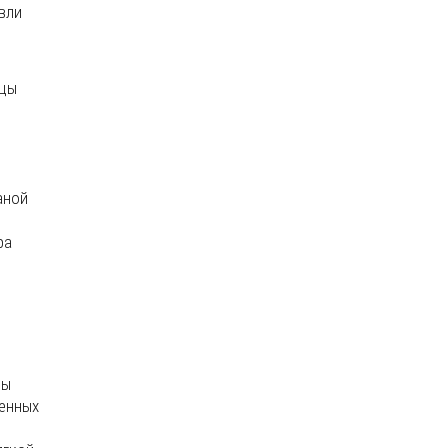
вли
ицы
аной
ра
цы
ленных