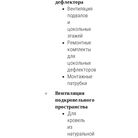
дефлектора
Вентиляция
подвалов
и
цокольных
этажей
Ремонтные
комплекты
для
цокольных
дефлекторов
Монтажные
патрубки
Вентиляция
подкровельного
пространства
Для
кровель
из
натуральной