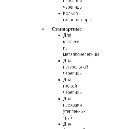
песчаной
черепицы
Кольцо
гидрозатвора
Стандартные
Для
кровель
из
металлочерепицы
Для
натуральной
черепицы
Для
гибкой
черепицы
Для
проходки
утепленных
труб
Для