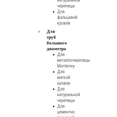
натуральной
черепицы
Для
фальцевой
кровли
Для
труб
большого
диаметра
Для
металлочерепицы
Monterrey
Для
мягкой
кровли
Для
натуральной
черепицы
Для
цементно