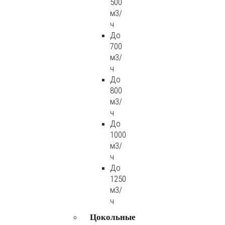
500
м3/
ч
До
700
м3/
ч
До
800
м3/
ч
До
1000
м3/
ч
До
1250
м3/
ч
Цокольные