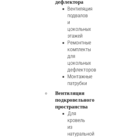
дефлектора
Вентиляция
подвалов
и
цокольных
этажей
Ремонтные
комплекты
для
цокольных
дефлекторов
Монтажные
патрубки
Вентиляция
подкровельного
пространства
Для
кровель
из
натуральной