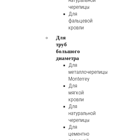
натуральной
черепицы
Для
фальцевой
кровли
Для
труб
большого
диаметра
Для
металлочерепицы
Monterrey
Для
мягкой
кровли
Для
натуральной
черепицы
Для
цементно