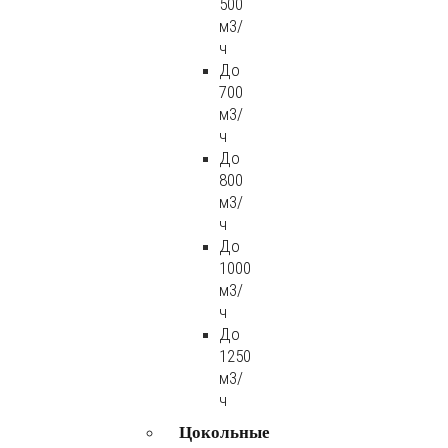
500
м3/
ч
До
700
м3/
ч
До
800
м3/
ч
До
1000
м3/
ч
До
1250
м3/
ч
Цокольные