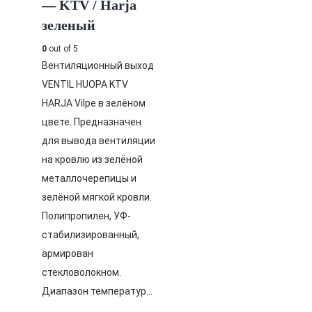
— KTV / Harja
зеленый
0
out of 5
Вентиляционный выход
VENTIL HUOPA KTV
HARJA Vilpe в зелёном
цвете. Предназначен
для вывода вентиляции
на кровлю из зелёной
металлочерепицы и
зелёной мягкой кровли.
Полипропилен, УФ-
стабилизированный,
армирован
стекловолокном.
Диапазон температур…