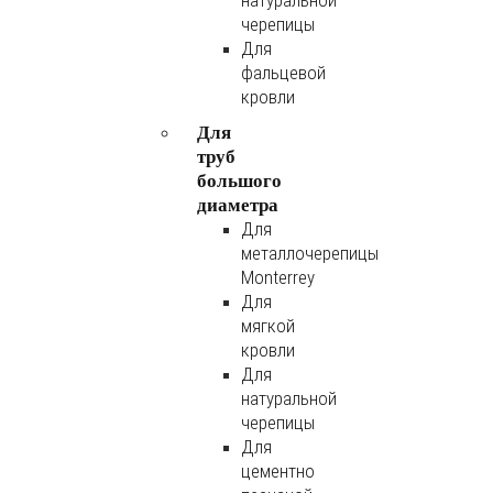
натуральной
черепицы
Для
фальцевой
кровли
Для
труб
большого
диаметра
Для
металлочерепицы
Monterrey
Для
мягкой
кровли
Для
натуральной
черепицы
Для
цементно