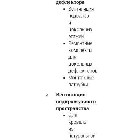
дефлектора
Вентиляция
подвалов
и
цокольных
этажей
Ремонтные
комплекты
для
цокольных
дефлекторов
Монтажные
патрубки
Вентиляция
подкровельного
пространства
Для
кровель
из
натуральной