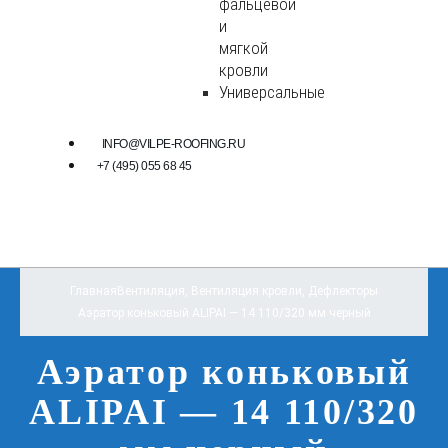
фальцевой
и
мягкой
кровли
Универсальные
INFO@VILPE-ROOFING.RU
+7 (495) 055 68 45
Главная
Вентиляция
,
Вентиляция кровли
,
Дефлекторы
Аэратор коньковый ALIPAI — 14 110/320 мм черный
Аэратор коньковый
ALIPAI — 14 110/320