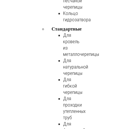
песчаной
черепицы
Кольцо
гидрозатвора
Стандартные
Для
кровель
из
металлочерепицы
Для
натуральной
черепицы
Для
гибкой
черепицы
Для
проходки
утепленных
труб
Для