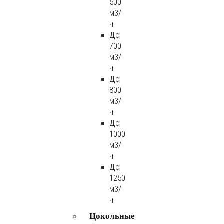
500
м3/
ч
До
700
м3/
ч
До
800
м3/
ч
До
1000
м3/
ч
До
1250
м3/
ч
Цокольные