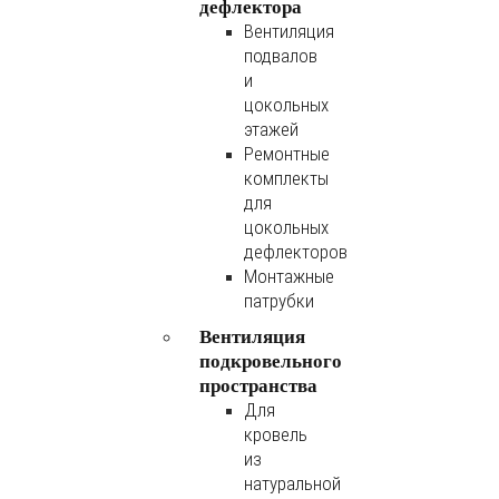
дефлектора
Вентиляция
подвалов
и
цокольных
этажей
Ремонтные
комплекты
для
цокольных
дефлекторов
Монтажные
патрубки
Вентиляция
подкровельного
пространства
Для
кровель
из
натуральной