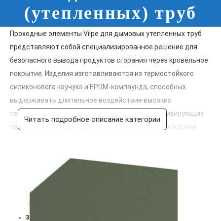
(утепленных) труб
Проходные элементы Vilpe для дымовых утепленных труб
представляют собой специализированное решение для
безопасного вывода продуктов сгорания через кровельное
покрытие. Изделия изготавливаются из термостойкого
силиконового каучука и EPDM-компаунда, способных
выдерживать длительное воздействие высоких
температур без потери эластичности и герметизирующих
Читать подробное описание категории
свойств. Конструкция учитывает требования пожарной
безопасности согласно СП 7.13130.2013 и обеспечивает
необходимый температурный зазор между нагретой
поверхностью дымохода и горючими элементами
кровельной конструкции. Гибкое основание проходного
элемента компенсирует тепловое расширение дымовой
Цвет
трубы и предотвращает образование трещин в зоне
ЗЕЛЕНЫЙ
примыкания. Монтаж должен выполняться в строгом