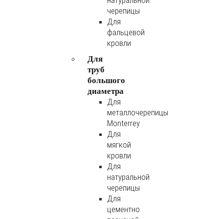
натуральной
черепицы
Для
фальцевой
кровли
Для
труб
большого
диаметра
Для
металлочерепицы
Monterrey
Для
мягкой
кровли
Для
натуральной
черепицы
Для
цементно