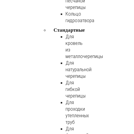
песчаной
черепицы
Кольцо
гидрозатвора
Стандартные
Для
кровель
из
металлочерепицы
Для
натуральной
черепицы
Для
гибкой
черепицы
Для
проходки
утепленных
труб
Для