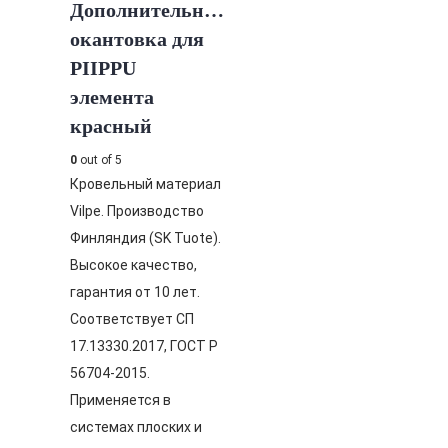
Дополнительная
окантовка для
PIIPPU
элемента
красный
0
out of 5
Кровельный материал
Vilpe. Производство
Финляндия (SK Tuote).
Высокое качество,
гарантия от 10 лет.
Соответствует СП
17.13330.2017, ГОСТ Р
56704-2015.
Применяется в
системах плоских и