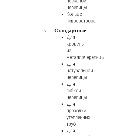
песчаной
черепицы
Кольцо
гидрозатвора
Стандартные
Для
кровель
из
металлочерепицы
Для
натуральной
черепицы
Для
гибкой
черепицы
Для
проходки
утепленных
труб
Для