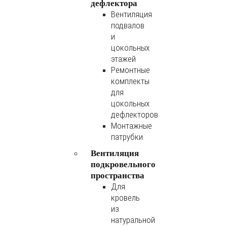
дефлектора
Вентиляция
подвалов
и
цокольных
этажей
Ремонтные
комплекты
для
цокольных
дефлекторов
Монтажные
патрубки
Вентиляция
подкровельного
пространства
Для
кровель
из
натуральной