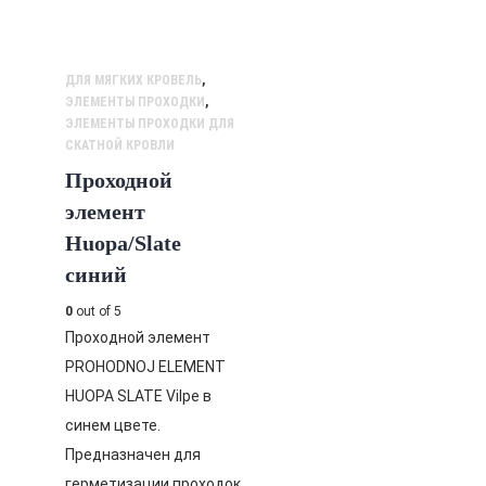
ДЛЯ МЯГКИХ КРОВЕЛЬ
,
ЭЛЕМЕНТЫ ПРОХОДКИ
,
ЭЛЕМЕНТЫ ПРОХОДКИ ДЛЯ
СКАТНОЙ КРОВЛИ
Проходной
элемент
Huopa/Slate
синий
0
out of 5
Проходной элемент
PROHODNOJ ELEMENT
HUOPA SLATE Vilpe в
синем цвете.
Предназначен для
герметизации проходок