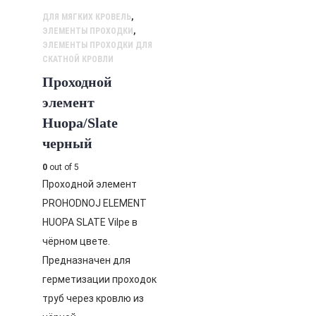
ДЛЯ МЯГКИХ КРОВЕЛЬ
,
ЭЛЕМЕНТЫ ПРОХОДКИ
,
ЭЛЕМЕНТЫ ПРОХОДКИ ДЛЯ
СКАТНОЙ КРОВЛИ
Проходной
элемент
Huopa/Slate
черный
0
out of 5
Проходной элемент
PROHODNOJ ELEMENT
HUOPA SLATE Vilpe в
чёрном цвете.
Предназначен для
герметизации проходок
труб через кровлю из