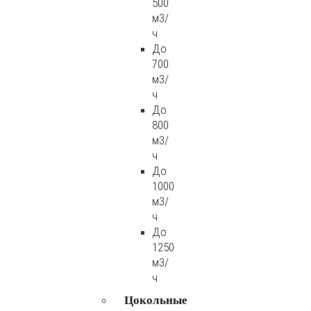
500
м3/
ч
До
700
м3/
ч
До
800
м3/
ч
До
1000
м3/
ч
До
1250
м3/
ч
Цокольные