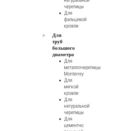
натуральной
черепицы
Для
фальцевой
кровли
Для
труб
большого
диаметра
Для
металлочерепицы
Monterrey
Для
мягкой
кровли
Для
натуральной
черепицы
Для
цементно