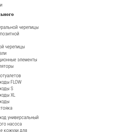
ки
льного
уральной черепицы
мпозитной
ой черепицы
вли
ционные элементы
ляторы
иотуалетов
ходы FLOW
ходы S
ходы XL
ходы
стояка
ход универсальный
ого насоса
е кожухи для