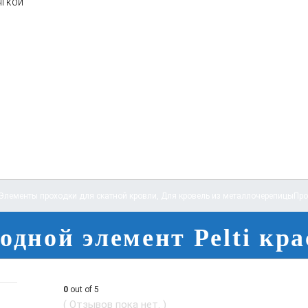
ягкой
Элементы проходки для скатной кровли
,
Для кровель из металлочерепицы
Про
одной элемент Pelti кр
0
out of 5
( Отзывов пока нет. )