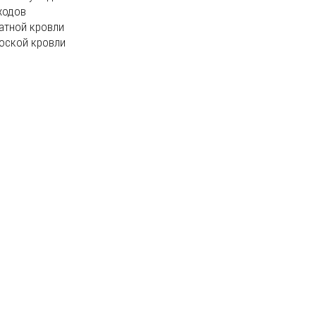
ходов
атной кровли
оской кровли