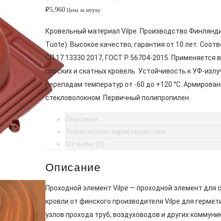
₽
5,960
Цена за штуку
Кровельный материал Vilpe. Производство Финлянди
Tuote). Высокое качество, гарантия от 10 лет. Соот
СП 17.13330.2017, ГОСТ Р 56704-2015. Применяется 
плоских и скатных кровель. Устойчивость к УФ-излу
перепадам температур от -60 до +120 °C. Армирован
стекловолокном. Первичный полипропилен.
Описание
Технические характеристики
Отзывы (0)
Описание
Проходной элемент Vilpe — проходной элемент для 
кровли от финского производителя Vilpe для гермет
узлов прохода труб, воздуховодов и других коммуни