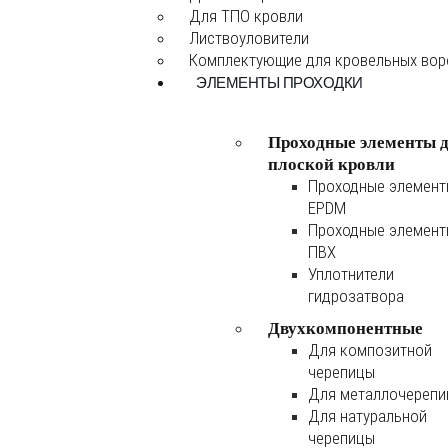
Для ТПО кровли
Листвоуловители
Комплектующие для кровельных во
ЭЛЕМЕНТЫ ПРОХОДКИ
Проходные элементы 
плоской кровли
Проходные элемен
EPDM
Проходные элемен
ПВХ
Уплотнители
гидрозатвора
Двухкомпонентные
Для композитной
черепицы
Для металлочереп
Для натуральной
черепицы