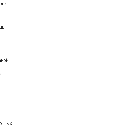
вли
ицы
аной
ра
цы
ленных