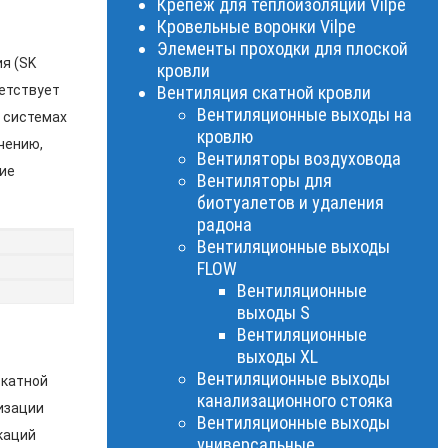
Крепеж для теплоизоляции Vilpe
Кровельные воронки Vilpe
Элементы проходки для плоской
я (SK
кровли
ветствует
Вентиляция скатной кровли
Вентиляционные выходы на
в системах
кровлю
чению,
Вентиляторы воздуховода
ие
Вентиляторы для
биотуалетов и удаления
радона
Вентиляционные выходы
FLOW
Вентиляционные
выходы S
Вентиляционные
выходы XL
Вентиляционные выходы
скатной
канализационного стояка
изации
Вентиляционные выходы
каций
универсальные