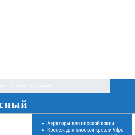
ходной элемент Pelti красный
асный
Аэраторы для плоской ковли
Крепеж для плоской кровли Vilpe