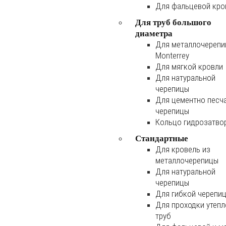
Для фальцевой кро
Для труб большого
диаметра
Для металлочереп
Monterrey
Для мягкой кровли
Для натуральной
черепицы
Для цементно песч
черепицы
Кольцо гидрозатво
Стандартные
Для кровель из
металлочерепицы
Для натуральной
черепицы
Для гибкой черепи
Для проходки утеп
труб