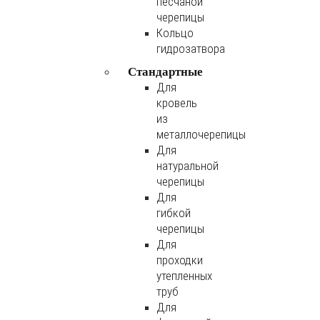
песчаной
черепицы
Кольцо
гидрозатвора
Стандартные
Для
кровель
из
металлочерепицы
Для
натуральной
черепицы
Для
гибкой
черепицы
Для
проходки
утепленных
труб
Для