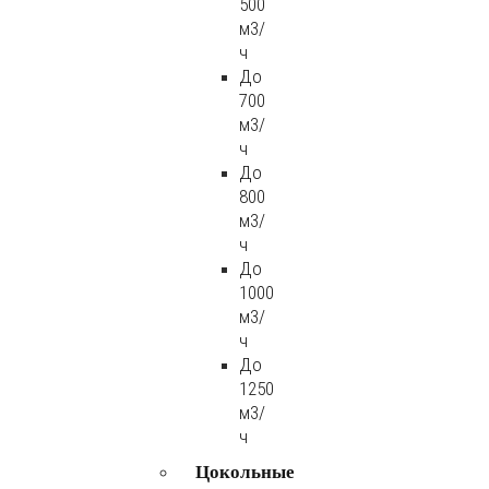
500
м3/
ч
До
700
м3/
ч
До
800
м3/
ч
До
1000
м3/
ч
До
1250
м3/
ч
Цокольные