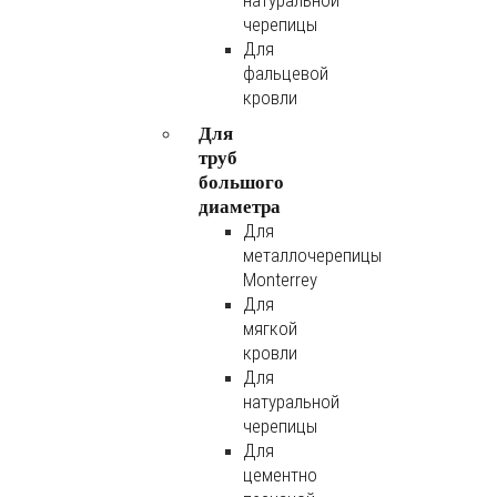
натуральной
черепицы
Для
фальцевой
кровли
Для
труб
большого
диаметра
Для
металлочерепицы
Monterrey
Для
мягкой
кровли
Для
натуральной
черепицы
Для
цементно