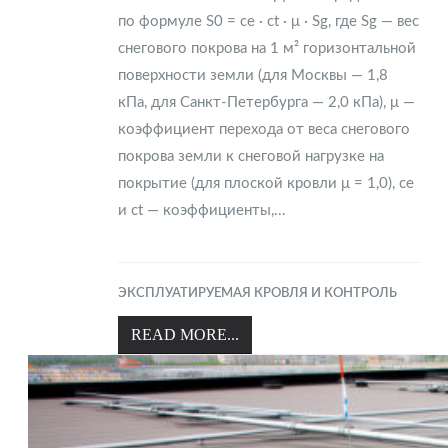
по формуле S0 = ce · ct · μ · Sg, где Sg — вес
снегового покрова на 1 м² горизонтальной
поверхности земли (для Москвы — 1,8
кПа, для Санкт-Петербурга — 2,0 кПа), μ —
коэффициент перехода от веса снегового
покрова земли к снеговой нагрузке на
покрытие (для плоской кровли μ = 1,0), ce
и ct — коэффициенты,...
ЭКСПЛУАТИРУЕМАЯ КРОВЛЯ И КОНТРОЛЬ
READ MORE...