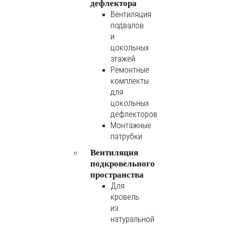
дефлектора
Вентиляция
подвалов
и
цокольных
этажей
Ремонтные
комплекты
для
цокольных
дефлекторов
Монтажные
патрубки
Вентиляция
подкровельного
пространства
Для
кровель
из
натуральной