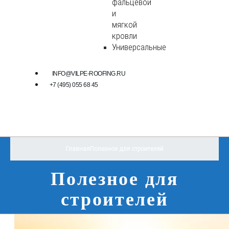
фальцевой
и
мягкой
кровли
Универсальные
INFO@VILPE-ROOFING.RU
+7 (495) 055 68 45
Главная
Полезное для строителей
Полезное для
строителей