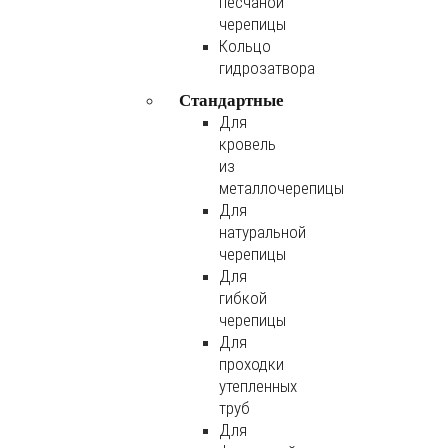
песчаной
черепицы
Кольцо
гидрозатвора
Стандартные
Для
кровель
из
металлочерепицы
Для
натуральной
черепицы
Для
гибкой
черепицы
Для
проходки
утепленных
труб
Для