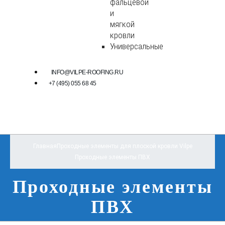
фальцевой
и
мягкой
кровли
Универсальные
INFO@VILPE-ROOFING.RU
+7 (495) 055 68 45
Главная
Проходные элементы для плоской кровли Vilpe
Проходные элементы ПВХ
Проходные элементы
ПВХ