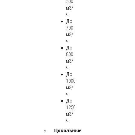
500
м3/
ч
До
700
м3/
ч
До
800
м3/
ч
До
1000
м3/
ч
До
1250
м3/
ч
Цокольные