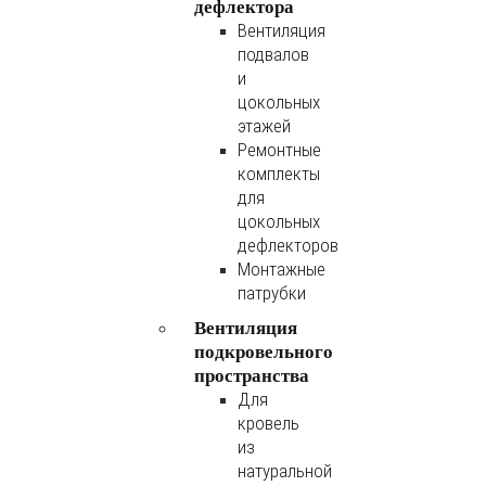
дефлектора
Вентиляция
подвалов
и
цокольных
этажей
Ремонтные
комплекты
для
цокольных
дефлекторов
Монтажные
патрубки
Вентиляция
подкровельного
пространства
Для
кровель
из
натуральной