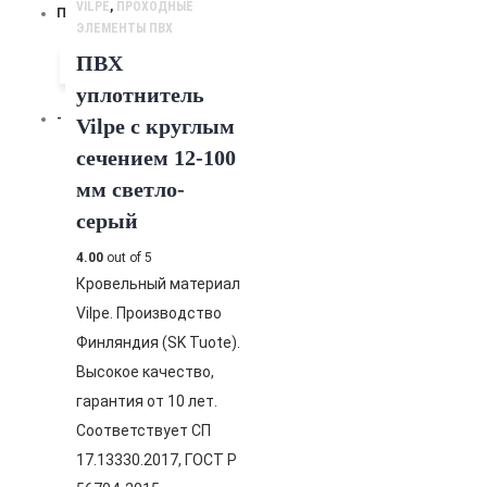
VILPE
,
ПРОХОДНЫЕ
ПВХ
ЭЛЕМЕНТЫ ПВХ
ПВХ
Высота, мм
уплотнитель
-
Vilpe с круглым
сечением 12-100
мм светло-
серый
4.00
out of 5
Кровельный материал
Vilpe. Производство
Финляндия (SK Tuote).
Высокое качество,
гарантия от 10 лет.
Соответствует СП
17.13330.2017, ГОСТ Р