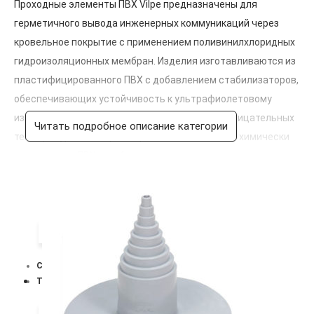
Проходные элементы ПВХ Vilpe предназначены для
герметичного вывода инженерных коммуникаций через
кровельное покрытие с применением поливинилхлоридных
гидроизоляционных мембран. Изделия изготавливаются из
пластифицированного ПВХ с добавлением стабилизаторов,
обеспечивающих устойчивость к ультрафиолетовому
излучению и сохранение пластичности при отрицательных
Читать подробное описание категории
температурах. Материал проходного элемента химически
совместим с ПВХ-мембранами, что позволяет выполнять
сварку горячим воздухом и создавать монолитное
водонепроницаемое соединение без риска миграции
пластификаторов. Конструкция включает интегрированный
фланец для соединения с гидроизоляционным ковром и
Цвет
усиленное основание для механического крепления к
СВЕТЛО-СЕРЫЙ
несущей конструкции кровли. Монтаж регламентируется
ТЕМНО-СЕРЫЙ
СП 17.13330.2017, ГОСТ Р 58739-2019 и технической
документацией производителя ПВХ-мембраны. Изделия