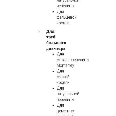
натуральной
черепицы
Для
фальцевой
кровли
Для
труб
большого
диаметра
Для
металлочерепицы
Monterrey
Для
мягкой
кровли
Для
натуральной
черепицы
Для
цементно