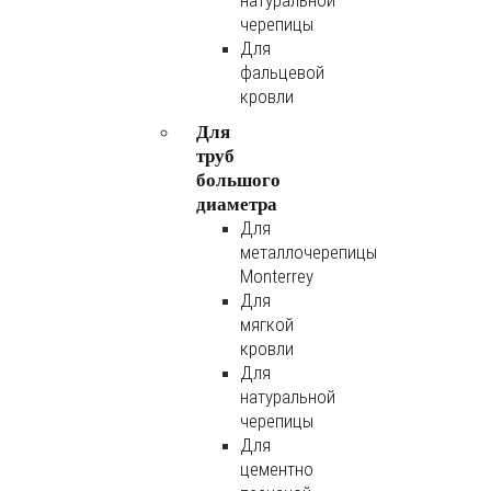
натуральной
черепицы
Для
фальцевой
кровли
Для
труб
большого
диаметра
Для
металлочерепицы
Monterrey
Для
мягкой
кровли
Для
натуральной
черепицы
Для
цементно