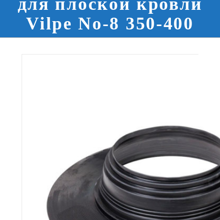
для плоской кровли
Vilpe No-8 350-400