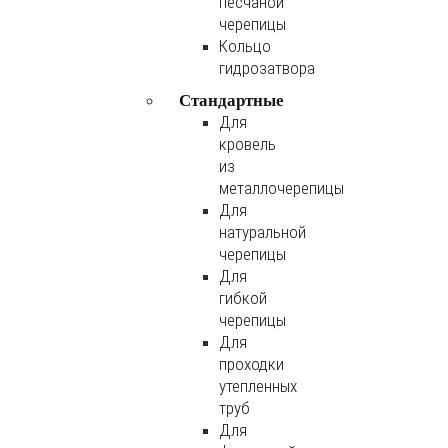
песчаной
черепицы
Кольцо
гидрозатвора
Стандартные
Для
кровель
из
металлочерепицы
Для
натуральной
черепицы
Для
гибкой
черепицы
Для
проходки
утепленных
труб
Для