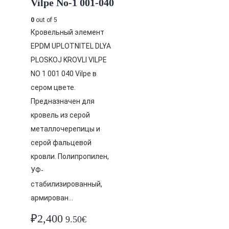
Vilpe No-1 001-040
0
out of 5
Кровельный элемент
EPDM UPLOTNITEL DLYA
PLOSKOJ KROVLI VILPE
NO 1 001 040 Vilpe в
сером цвете.
Предназначен для
кровель из серой
металлочерепицы и
серой фальцевой
кровли. Полипропилен,
УФ-
стабилизированный,
армирован…
₽
2,400
9.50€