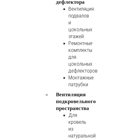
дефлектора
Вентиляция
подвалов
и
цокольных
этажей
Ремонтные
комплекты
для
цокольных
дефлекторов
Монтажные
патрубки
Вентиляция
подкровельного
пространства
Для
кровель
из
натуральной