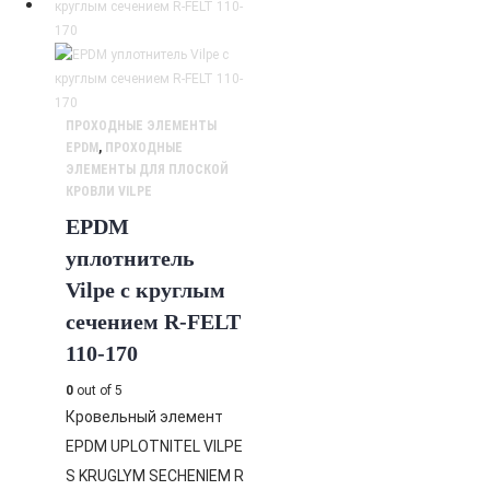
ПРОХОДНЫЕ ЭЛЕМЕНТЫ
EPDM
,
ПРОХОДНЫЕ
ЭЛЕМЕНТЫ ДЛЯ ПЛОСКОЙ
КРОВЛИ VILPE
EPDM
уплотнитель
Vilpe с круглым
сечением R-FELT
110-170
0
out of 5
Кровельный элемент
EPDM UPLOTNITEL VILPE
S KRUGLYM SECHENIEM R