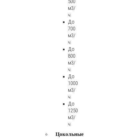
500
м3/
ч
До
700
м3/
ч
До
800
м3/
ч
До
1000
м3/
ч
До
1250
м3/
ч
Цокольные