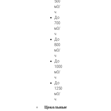
500
м3/
ч
До
700
м3/
ч
До
800
м3/
ч
До
1000
м3/
ч
До
1250
м3/
ч
Цокольные