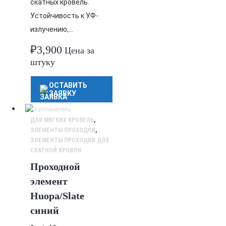
скатных кровель.
Устойчивость к УФ-
излучению,…
₽
3,900
Цена за
штуку
ОСТАВИТЬ
ЗАЯВКУ
ДЛЯ МЯГКИХ КРОВЕЛЬ
,
ЭЛЕМЕНТЫ ПРОХОДКИ
,
ЭЛЕМЕНТЫ ПРОХОДКИ ДЛЯ
СКАТНОЙ КРОВЛИ
Проходной
элемент
Huopa/Slate
синий