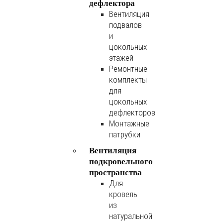
дефлектора
Вентиляция
подвалов
и
цокольных
этажей
Ремонтные
комплекты
для
цокольных
дефлекторов
Монтажные
патрубки
Вентиляция
подкровельного
пространства
Для
кровель
из
натуральной