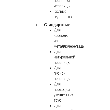
песчаной
черепицы
Кольцо
гидрозатвора
Стандартные
Для
кровель
из
металлочерепицы
Для
натуральной
черепицы
Для
гибкой
черепицы
Для
проходки
утепленных
труб
Для