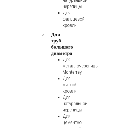
натуральной
черепицы
Для
фальцевой
кровли
Для
труб
большого
диаметра
Для
металлочерепицы
Monterrey
Для
мягкой
кровли
Для
натуральной
черепицы
Для
цементно