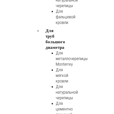
натуральной
черепицы
Для
фальцевой
кровли
Для
труб
большого
диаметра
Для
металлочерепицы
Monterrey
Для
мягкой
кровли
Для
натуральной
черепицы
Для
цементно