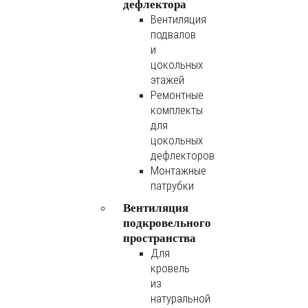
дефлектора
Вентиляция
подвалов
и
цокольных
этажей
Ремонтные
комплекты
для
цокольных
дефлекторов
Монтажные
патрубки
Вентиляция
подкровельного
пространства
Для
кровель
из
натуральной