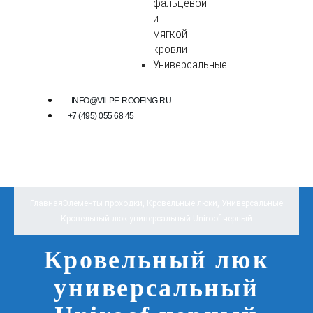
фальцевой
и
мягкой
кровли
Универсальные
INFO@VILPE-ROOFING.RU
+7 (495) 055 68 45
Главная
Элементы проходки
,
Кровельные люки
,
Универсальные
Кровельный люк универсальный Uniroof черный
Кровельный люк
универсальный