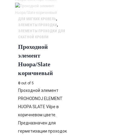
ДЛЯ МЯГКИХ КРОВЕЛЬ
,
ЭЛЕМЕНТЫ ПРОХОДКИ
,
ЭЛЕМЕНТЫ ПРОХОДКИ ДЛЯ
СКАТНОЙ КРОВЛИ
Проходной
элемент
Huopa/Slate
коричневый
0
out of 5
Проходной элемент
PROHODNOJ ELEMENT
HUOPA SLATE Vilpe в
коричневом цвете.
Предназначен для
герметизации проходок