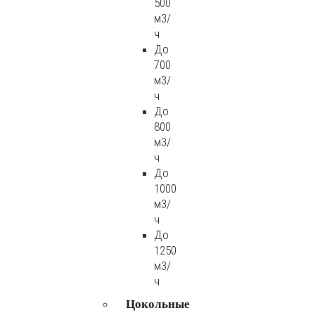
500
м3/
ч
До
700
м3/
ч
До
800
м3/
ч
До
1000
м3/
ч
До
1250
м3/
ч
Цокольные