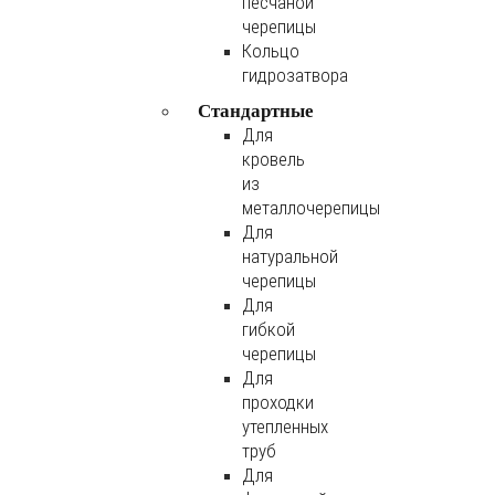
песчаной
черепицы
Кольцо
гидрозатвора
Стандартные
Для
кровель
из
металлочерепицы
Для
натуральной
черепицы
Для
гибкой
черепицы
Для
проходки
утепленных
труб
Для