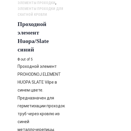
ЭЛЕМЕНТЫ ПРОХОДКИ
,
ЭЛЕМЕНТЫ ПРОХОДКИ ДЛЯ
СКАТНОЙ КРОВЛИ
Проходной
элемент
Huopa/Slate
синий
0
out of 5
Проходной элемент
PROHODNOJ ELEMENT
HUOPA SLATE Vilpe в
синем цвете.
Предназначен для
герметизации проходок
труб через кровлю из
синей
металлочерепицы.