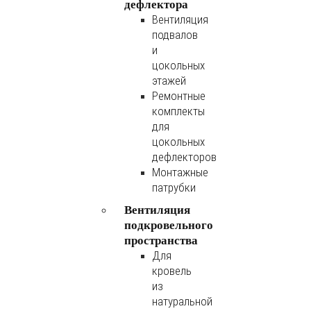
дефлектора
Вентиляция
подвалов
и
цокольных
этажей
Ремонтные
комплекты
для
цокольных
дефлекторов
Монтажные
патрубки
Вентиляция
подкровельного
пространства
Для
кровель
из
натуральной