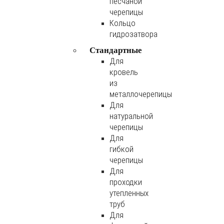
песчаной
черепицы
Кольцо
гидрозатвора
Стандартные
Для
кровель
из
металлочерепицы
Для
натуральной
черепицы
Для
гибкой
черепицы
Для
проходки
утепленных
труб
Для