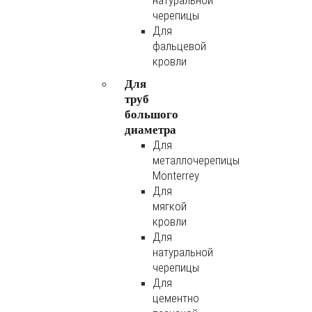
натуральной
черепицы
Для
фальцевой
кровли
Для
труб
большого
диаметра
Для
металлочерепицы
Monterrey
Для
мягкой
кровли
Для
натуральной
черепицы
Для
цементно