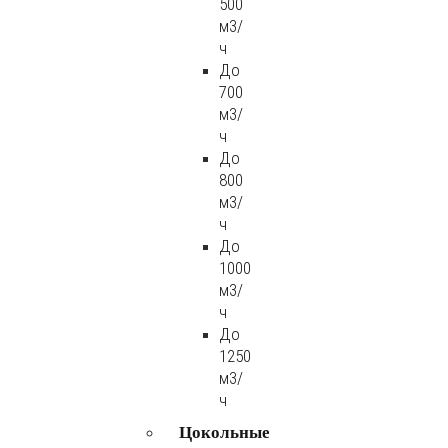
500
м3/
ч
До
700
м3/
ч
До
800
м3/
ч
До
1000
м3/
ч
До
1250
м3/
ч
Цокольные