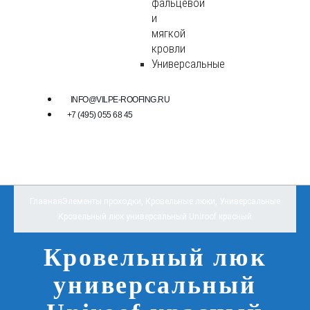
фальцевой
и
мягкой
кровли
Универсальные
INFO@VILPE-ROOFING.RU
+7 (495) 055 68 45
Главная
Элементы проходки
,
Кровельные люки
,
Универсальные
Кровельный люк универсальный Uniroof красный
Кровельный люк
универсальный