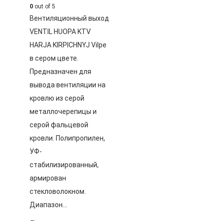
0
out of 5
Вентиляционный выход
VENTIL HUOPA KTV
HARJA KIRPICHNYJ Vilpe
в сером цвете.
Предназначен для
вывода вентиляции на
кровлю из серой
металлочерепицы и
серой фальцевой
кровли. Полипропилен,
УФ-
стабилизированный,
армирован
стекловолокном.
Диапазон…