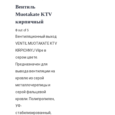
Вентиль
Muotakate KTV
кирпичный
0
out of 5
Вентиляционный выход
VENTIL MUOTAKATE KTV
KIRPICHNYJ Vilpe в
сером цвете.
Предназначен для
вывода вентиляции на
кровлю из серой
металлочерепицы и
серой фальцевой
кровли. Полипропилен,
УФ-
стабилизированный,