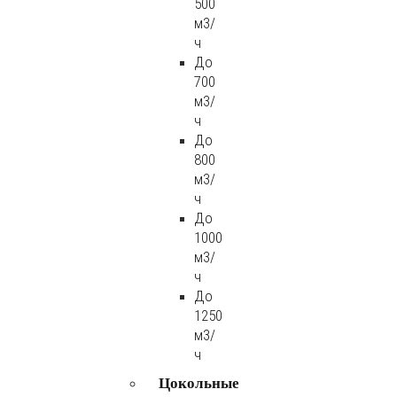
500
м3/
ч
До
700
м3/
ч
До
800
м3/
ч
До
1000
м3/
ч
До
1250
м3/
ч
Цокольные