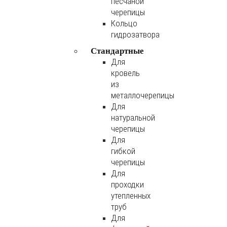
песчаной
черепицы
Кольцо
гидрозатвора
Стандартные
Для
кровель
из
металлочерепицы
Для
натуральной
черепицы
Для
гибкой
черепицы
Для
проходки
утепленных
труб
Для