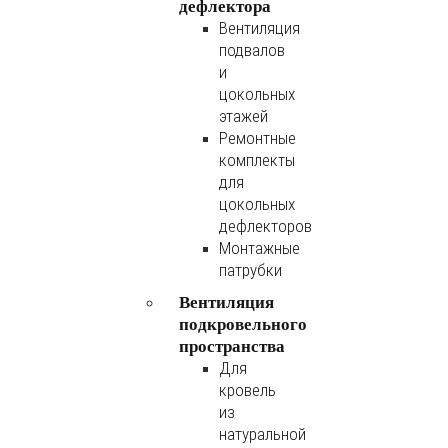
дефлектора
Вентиляция
подвалов
и
цокольных
этажей
Ремонтные
комплекты
для
цокольных
дефлекторов
Монтажные
патрубки
Вентиляция
подкровельного
пространства
Для
кровель
из
натуральной