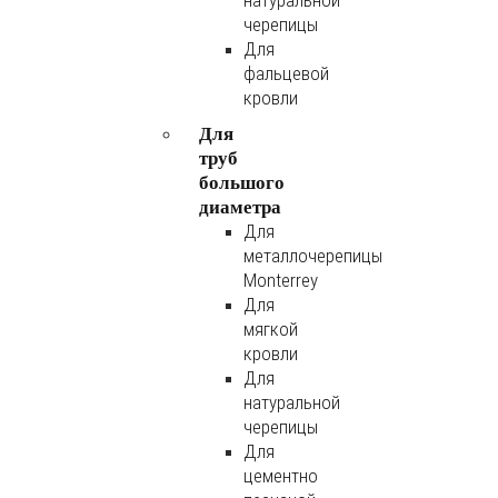
натуральной
черепицы
Для
фальцевой
кровли
Для
труб
большого
диаметра
Для
металлочерепицы
Monterrey
Для
мягкой
кровли
Для
натуральной
черепицы
Для
цементно