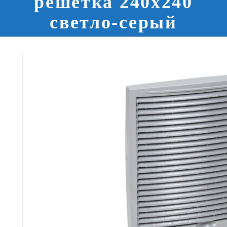
решетка 240х240
светло-серый