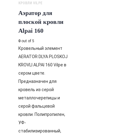
КРОВЛИ VILPE
Аэратор для
плоской кровли
Alpai 160
0
out of 5
Кровельный элемент
AERATOR DLYA PLOSKOJ
KROVLI ALPAI 160 Vilpe в
сером цвете.
Предназначен для
кровель из серой
металлочерепицы и
серой фальцевой
кровли. Полипропилен,
УФ-
стабилизированный,