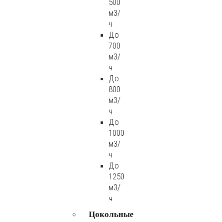
500
м3/
ч
До
700
м3/
ч
До
800
м3/
ч
До
1000
м3/
ч
До
1250
м3/
ч
Цокольные