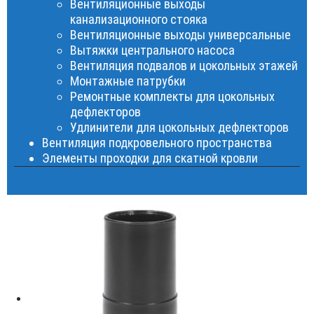
Вентиляционные выходы
канализационного стояка
Вентиляционные выходы универсальные
Вытяжки центрального насоса
Вентиляция подвалов и цокольных этажей
Монтажные патрубки
Ремонтные комплекты для цокольных
дефлекторов
Удлинители для цокольных дефлекторов
Вентиляция подкровельного пространства
Элементы проходки для скатной кровли