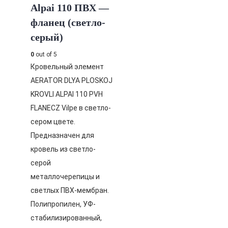
Alpai 110 ПВХ —
фланец (светло-
серый)
0
out of 5
Кровельный элемент
AERATOR DLYA PLOSKOJ
KROVLI ALPAI 110 PVH
FLANECZ Vilpe в светло-
сером цвете.
Предназначен для
кровель из светло-
серой
металлочерепицы и
светлых ПВХ-мембран.
Полипропилен, УФ-
стабилизированный,