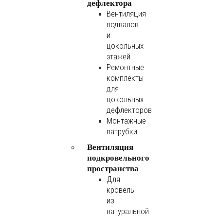
дефлектора
Вентиляция
подвалов
и
цокольных
этажей
Ремонтные
комплекты
для
цокольных
дефлекторов
Монтажные
патрубки
Вентиляция
подкровельного
пространства
Для
кровель
из
натуральной