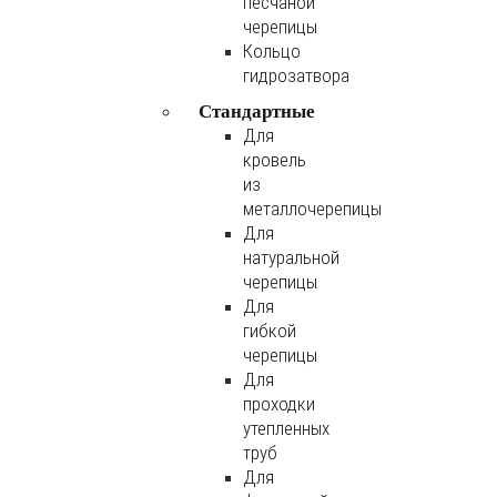
песчаной
черепицы
Кольцо
гидрозатвора
Стандартные
Для
кровель
из
металлочерепицы
Для
натуральной
черепицы
Для
гибкой
черепицы
Для
проходки
утепленных
труб
Для