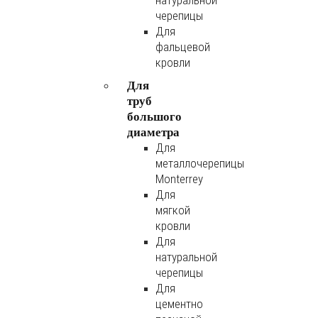
натуральной
черепицы
Для
фальцевой
кровли
Для
труб
большого
диаметра
Для
металлочерепицы
Monterrey
Для
мягкой
кровли
Для
натуральной
черепицы
Для
цементно