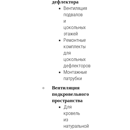
дефлектора
Вентиляция
подвалов
и
цокольных
этажей
Ремонтные
комплекты
для
цокольных
дефлекторов
Монтажные
патрубки
Вентиляция
подкровельного
пространства
Для
кровель
из
натуральной