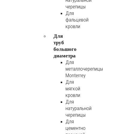
натуральной
черепицы
Для
фальцевой
кровли
Для
труб
большого
диаметра
Для
металлочерепицы
Monterrey
Для
мягкой
кровли
Для
натуральной
черепицы
Для
цементно