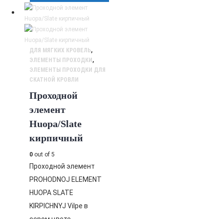
ДЛЯ МЯГКИХ КРОВЕЛЬ
,
ЭЛЕМЕНТЫ ПРОХОДКИ
,
ЭЛЕМЕНТЫ ПРОХОДКИ ДЛЯ
СКАТНОЙ КРОВЛИ
Проходной
элемент
Huopa/Slate
кирпичный
0
out of 5
Проходной элемент
PROHODNOJ ELEMENT
HUOPA SLATE
KIRPICHNYJ Vilpe в