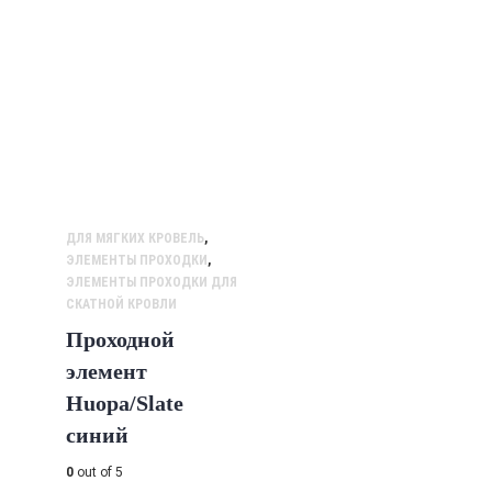
ДЛЯ МЯГКИХ КРОВЕЛЬ
,
ЭЛЕМЕНТЫ ПРОХОДКИ
,
ЭЛЕМЕНТЫ ПРОХОДКИ ДЛЯ
СКАТНОЙ КРОВЛИ
Проходной
элемент
Huopa/Slate
синий
0
out of 5