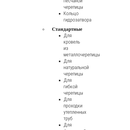
песчаной
черепицы
Кольцо
гидрозатвора
Стандартные
Для
кровель
из
металлочерепицы
Для
натуральной
черепицы
Для
гибкой
черепицы
Для
проходки
утепленных
труб
Для