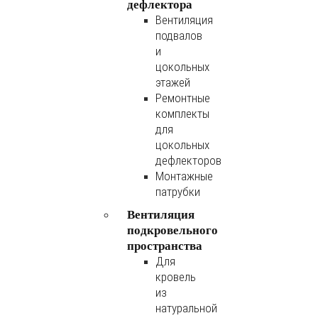
дефлектора
Вентиляция
подвалов
и
цокольных
этажей
Ремонтные
комплекты
для
цокольных
дефлекторов
Монтажные
патрубки
Вентиляция
подкровельного
пространства
Для
кровель
из
натуральной