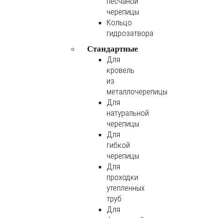
песчаной
черепицы
Кольцо
гидрозатвора
Стандартные
Для
кровель
из
металлочерепицы
Для
натуральной
черепицы
Для
гибкой
черепицы
Для
проходки
утепленных
труб
Для