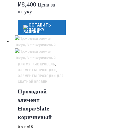
₽
8,400
Цена за
штуку
ОСТАВИТЬ
ЗАЯВКУ
ДЛЯ МЯГКИХ КРОВЕЛЬ
,
ЭЛЕМЕНТЫ ПРОХОДКИ
,
ЭЛЕМЕНТЫ ПРОХОДКИ ДЛЯ
СКАТНОЙ КРОВЛИ
Проходной
элемент
Huopa/Slate
коричневый
0
out of 5