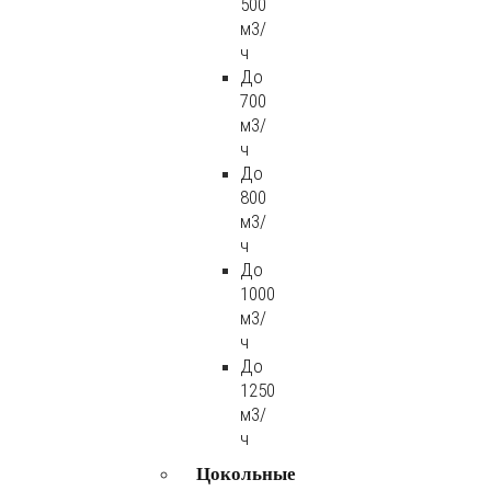
500
м3/
ч
До
700
м3/
ч
До
800
м3/
ч
До
1000
м3/
ч
До
1250
м3/
ч
Цокольные