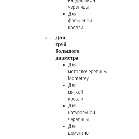
натуральной
черепицы
Для
фальцевой
кровли
Для
труб
большого
диаметра
Для
металлочерепицы
Monterrey
Для
мягкой
кровли
Для
натуральной
черепицы
Для
цементно