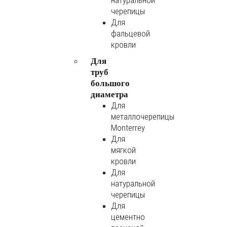
натуральной
черепицы
Для
фальцевой
кровли
Для
труб
большого
диаметра
Для
металлочерепицы
Monterrey
Для
мягкой
кровли
Для
натуральной
черепицы
Для
цементно