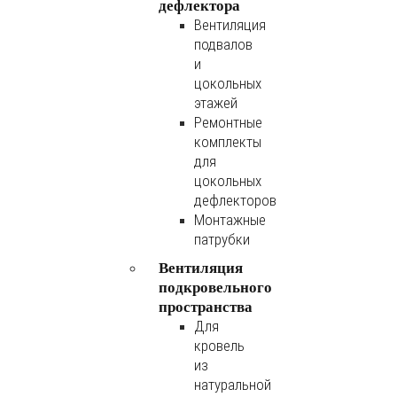
дефлектора
Вентиляция
подвалов
и
цокольных
этажей
Ремонтные
комплекты
для
цокольных
дефлекторов
Монтажные
патрубки
Вентиляция
подкровельного
пространства
Для
кровель
из
натуральной