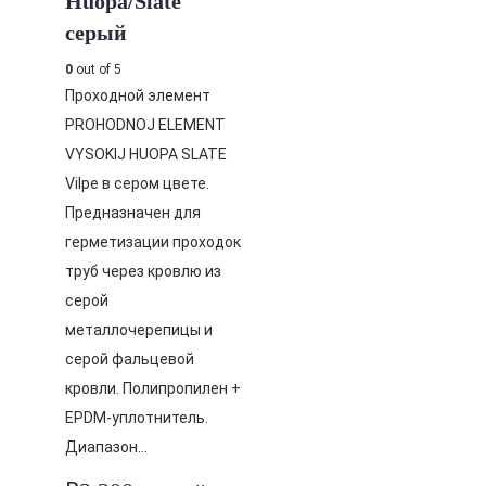
Huopa/Slate
серый
0
out of 5
Проходной элемент
PROHODNOJ ELEMENT
VYSOKIJ HUOPA SLATE
Vilpe в сером цвете.
Предназначен для
герметизации проходок
труб через кровлю из
серой
металлочерепицы и
серой фальцевой
кровли. Полипропилен +
EPDM-уплотнитель.
Диапазон…