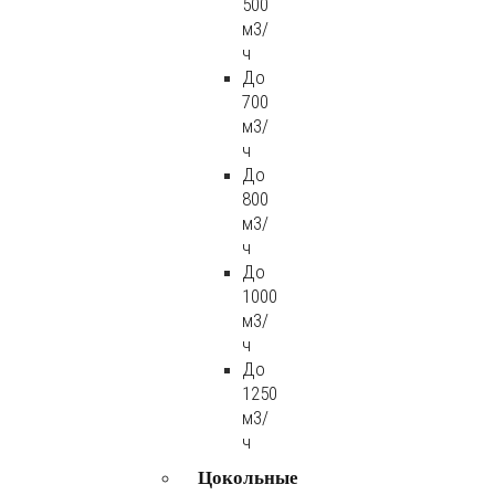
500
м3/
ч
До
700
м3/
ч
До
800
м3/
ч
До
1000
м3/
ч
До
1250
м3/
ч
Цокольные