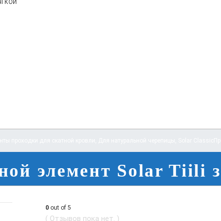
ягкой
нты проходки для скатной кровли
,
Для натуральной черепицы
,
Solar Classic
Пр
ой элемент Solar Tiili
0
out of 5
( Отзывов пока нет. )