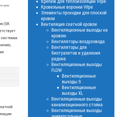
Крепеж для теплоизоляции Vilpe
ую цену
Кровельные воронки Vilpe
Элементы проходки для плоской
кровли
Вентиляция скатной кровли
я (SK
Вентиляционные выходы на
ветствует
кровлю
в системах
Вентиляторы воздуховода
чению,
Вентиляторы для
ие
биотуалетов и удаления
радона
Вентиляционные выходы
FLOW
Вентиляционные
выходы S
Вентиляционные
выходы XL
Вентиляционные выходы
канализационного стояка
скатной
Вентиляционные выходы
изации
универсальные