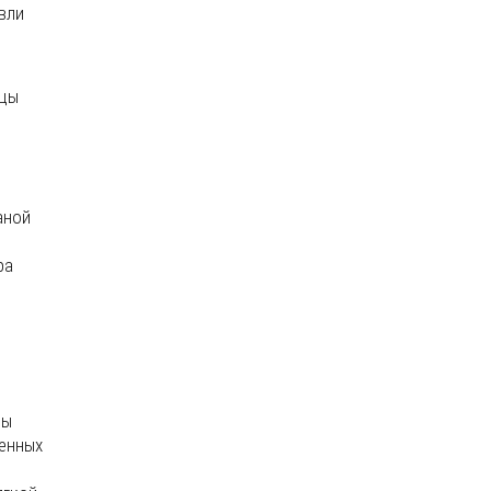
вли
ицы
аной
ра
цы
ленных