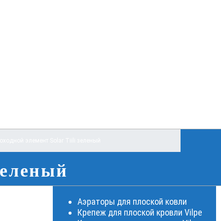
оходной элемент Solar Tiili зеленый
 зеленый
Аэраторы для плоской ковли
Крепеж для плоской кровли Vilpe