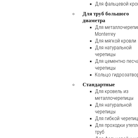
Для фальцевой кро
Для труб большого
диаметра
Для металлочереп
Monterrey
Для мягкой кровли
Для натуральной
черепицы
Для цементно песч
черепицы
Кольцо гидрозатво
Стандартные
Для кровель из
металлочерепицы
Для натуральной
черепицы
Для гибкой черепи
Для проходки утеп
труб