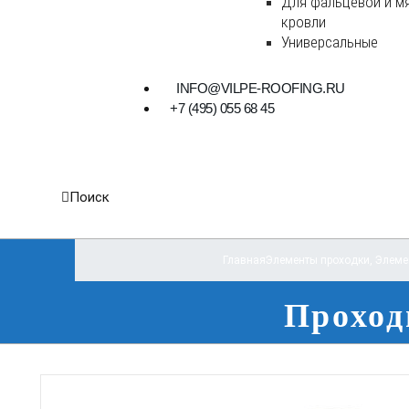
Для фальцевой и м
кровли
Универсальные
INFO@VILPE-ROOFING.RU
+7 (495) 055 68 45
Поиск
Главная
Элементы проходки
,
Элеме
Проходн