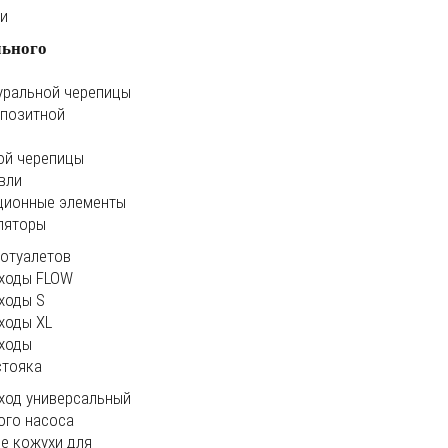
ки
льного
уральной черепицы
мпозитной
ой черепицы
вли
ционные элементы
ляторы
иотуалетов
ходы FLOW
ходы S
ходы XL
ходы
стояка
ход универсальный
ого насоса
е кожухи для