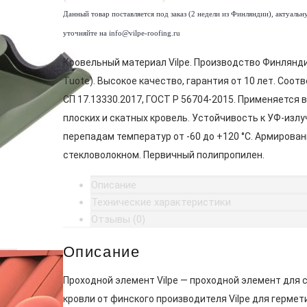
Данный товар поставляется под заказ (2 недели из Финляндии), актуальн
уточняйте на info@vilpe-roofing.ru
Кровельный материал Vilpe. Производство Финлянди
Tuote). Высокое качество, гарантия от 10 лет. Соот
СП 17.13330.2017, ГОСТ Р 56704-2015. Применяется 
плоских и скатных кровель. Устойчивость к УФ-излу
перепадам температур от -60 до +120 °C. Армирован
стекловолокном. Первичный полипропилен.
Описание
Технические характеристики
Отзывы (0)
Описание
Проходной элемент Vilpe — проходной элемент для 
кровли от финского производителя Vilpe для гермет