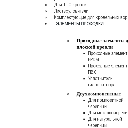
Для ТПО кровли
Листвоуловители
Комплектующие для кровельных во
ЭЛЕМЕНТЫ ПРОХОДКИ
Проходные элементы 
плоской кровли
Проходные элемен
EPDM
Проходные элемен
ПВХ
Уплотнители
гидрозатвора
Двухкомпонентные
Для композитной
черепицы
Для металлочереп
Для натуральной
черепицы