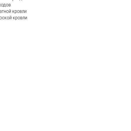
ходов
атной кровли
оской кровли