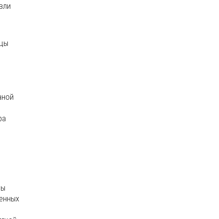
вли
ицы
аной
ра
цы
ленных