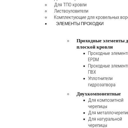
Для ТПО кровли
Листвоуловители
Комплектующие для кровельных во
ЭЛЕМЕНТЫ ПРОХОДКИ
Проходные элементы 
плоской кровли
Проходные элемен
EPDM
Проходные элемен
ПВХ
Уплотнители
гидрозатвора
Двухкомпонентные
Для композитной
черепицы
Для металлочереп
Для натуральной
черепицы