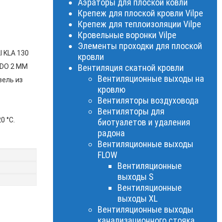
Аэраторы для плоской ковли
Крепеж для плоской кровли Vilpe
Крепеж для теплоизоляции Vilpe
Кровельные воронки Vilpe
Элементы проходки для плоской
 KLA 130
кровли
 DO 2 MM
Вентиляция скатной кровли
Вентиляционные выходы на
вель из
кровлю
Вентиляторы воздуховода
Вентиляторы для
0 °C.
биотуалетов и удаления
радона
Вентиляционные выходы
FLOW
Вентиляционные
выходы S
Вентиляционные
выходы XL
Вентиляционные выходы
канализационного стояка