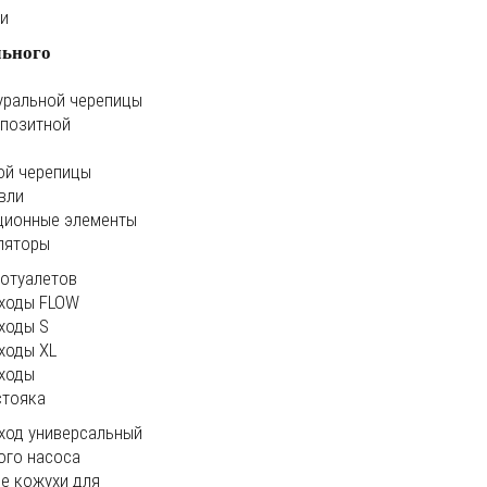
ки
льного
уральной черепицы
мпозитной
ой черепицы
вли
ционные элементы
ляторы
иотуалетов
ходы FLOW
ходы S
ходы XL
ходы
стояка
ход универсальный
ого насоса
е кожухи для