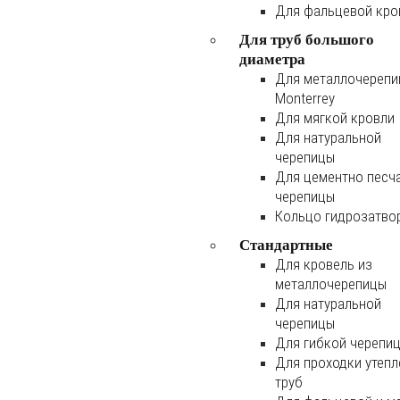
Для фальцевой кро
Для труб большого
диаметра
Для металлочереп
Monterrey
Для мягкой кровли
Для натуральной
черепицы
Для цементно песч
черепицы
Кольцо гидрозатво
Стандартные
Для кровель из
металлочерепицы
Для натуральной
черепицы
Для гибкой черепи
Для проходки утеп
труб