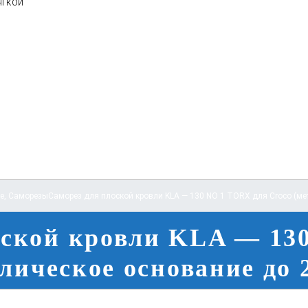
ягкой
e
,
Саморезы
Саморез для плоской кровли KLA — 130 NO 1 TORX для Croco (ме
оской кровли KLA — 13
лическое основание до 