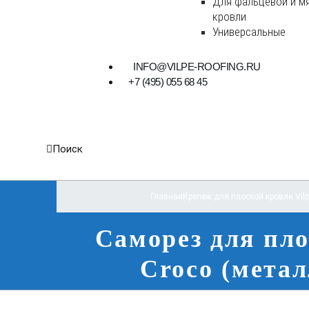
Для фальцевой и м
кровли
Универсальные
INFO@VILPE-ROOFING.RU
+7 (495) 055 68 45
Поиск
Главная
Крепеж для плоской кровли Vilp
Саморез для пл
Croco (метал