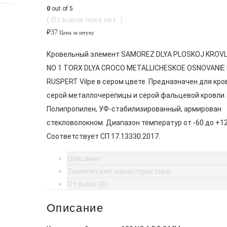
0
out of 5
( Отзывов пока нет. )
₽
37
Цена за штуку
Кровельный элемент SAMOREZ DLYA PLOSKOJ KROVLI
NO 1 TORX DLYA CROCO METALLICHESKOE OSNOVANIE
RUSPERT Vilpe в сером цвете. Предназначен для кро
серой металлочерепицы и серой фальцевой кровли.
Полипропилен, УФ-стабилизированный, армирован
стекловолокном. Диапазон температур от -60 до +12
Соответствует СП 17.13330.2017.
Описание
Технические характеристики
Отзывы (0)
Описание