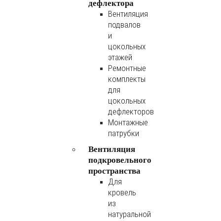
дефлектора
Вентиляция
подвалов
и
цокольных
этажей
Ремонтные
комплекты
для
цокольных
дефлекторов
Монтажные
патрубки
Вентиляция
подкровельного
пространства
Для
кровель
из
натуральной