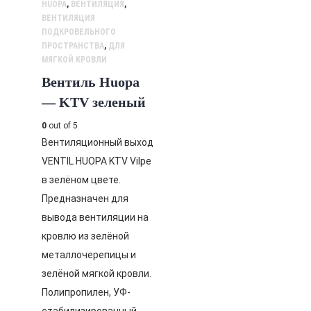
HUOPA
,
ВЕНТИЛЯЦИЯ
,
ВЕНТИЛЯЦИЯ
ПОДКРОВЕЛЬНОГО
ПРОСТРАНСТВА
,
ДЛЯ
МЯГКОЙ КРОВЛИ
Вентиль Huopa
— KTV зеленый
0
out of 5
Вентиляционный выход
VENTIL HUOPA KTV Vilpe
в зелёном цвете.
Предназначен для
вывода вентиляции на
кровлю из зелёной
металлочерепицы и
зелёной мягкой кровли.
Полипропилен, УФ-