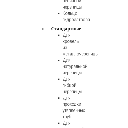
песчаной
черепицы
Кольцо
гидрозатвора
Стандартные
Для
кровель
из
металлочерепицы
Для
натуральной
черепицы
Для
гибкой
черепицы
Для
проходки
утепленных
труб
Для