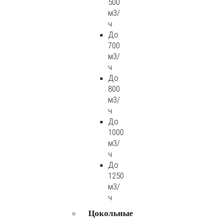
500
м3/
ч
До
700
м3/
ч
До
800
м3/
ч
До
1000
м3/
ч
До
1250
м3/
ч
Цокольные