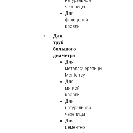
натуральной
черепицы
Для
фальцевой
кровли
Для
труб
большого
диаметра
Для
металлочерепицы
Monterrey
Для
мягкой
кровли
Для
натуральной
черепицы
Для
цементно