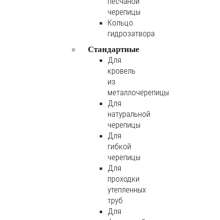
песчаной
черепицы
Кольцо
гидрозатвора
Стандартные
Для
кровель
из
металлочерепицы
Для
натуральной
черепицы
Для
гибкой
черепицы
Для
проходки
утепленных
труб
Для