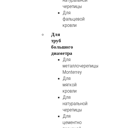
натуральной
черепицы
Для
фальцевой
кровли
Для
труб
большого
диаметра
Для
металлочерепицы
Monterrey
Для
мягкой
кровли
Для
натуральной
черепицы
Для
цементно