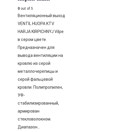
0
out of 5
Вентиляционный выход
VENTIL HUOPA KTV
HARJA KIRPICHNYJ Vilpe
в сером цвете.
Предназначен для
вывода вентиляции на
кровлю из серой
металлочерепицы и
серой фальцевой
кровли. Полипропилен,
УФ-
стабилизированный,
армирован
стекловолокном.
Диапазон…