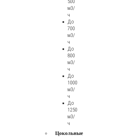
500
м3/
ч
До
700
м3/
ч
До
800
м3/
ч
До
1000
м3/
ч
До
1250
м3/
ч
Цокольные