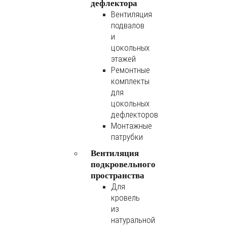
дефлектора
Вентиляция
подвалов
и
цокольных
этажей
Ремонтные
комплекты
для
цокольных
дефлекторов
Монтажные
патрубки
Вентиляция
подкровельного
пространства
Для
кровель
из
натуральной