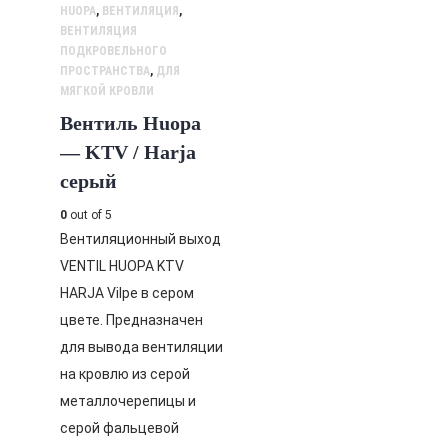
HUOPA
,
ВЕНТИЛЯЦИЯ
,
ВЕНТИЛЯЦИЯ
ПОДКРОВЕЛЬНОГО
ПРОСТРАНСТВА
,
ДЛЯ
МЯГКОЙ КРОВЛИ
Вентиль Huopa
— KTV / Harja
серый
0
out of 5
Вентиляционный выход
VENTIL HUOPA KTV
HARJA Vilpe в сером
цвете. Предназначен
для вывода вентиляции
на кровлю из серой
металлочерепицы и
серой фальцевой