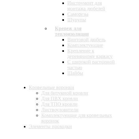
Инструмент для
монтажа дюбелей
Саморезы
Шурупы
Крепеж для
теплоизоляции
Винтовой дюбель
Комплектующие
Крепление к
деревянному каркасу
С широкой распорной
частью
Шайбы
Кровельные воронки
Для битумной кровли
Для ПВХ кровли
Для ТПО кровли
Листвоуловители
Комплектующие для кровельных
воронок
Элементы проходки