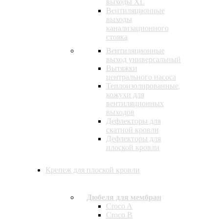
выходы XL
Вентиляционные
выходы
канализационного
стояка
Вентиляционные
выход универсальный
Вытяжки
центрального насоса
Теплоизолированные
кожухи для
вентиляционных
выходов
Дефлекторы для
скатной кровли
Дефлекторы для
плоской кровли
Крепеж для плоской кровли
Дюбеля для мембран
Croco A
Croco B