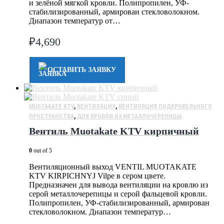
и зелёной мягкой кровли. Полипропилен, УФ-
стабилизированный, армирован стекловолокном.
Диапазон температур от…
₽
4,690
ОСТАВИТЬ ЗАЯВКУ
MUOTAKATE KTV
,
ВЕНТИЛЯЦИЯ
,
ВЕНТИЛЯЦИЯ ПОДКРОВЕЛЬНОГО
ПРОСТРАНСТВА
,
ДЛЯ КРОВЛИ ИЗ МЕТАЛЛОЧЕРЕПИЦЫ
Вентиль Muotakate KTV кирпичный
0
out of 5
Вентиляционный выход VENTIL MUOTAKATE
KTV KIRPICHNYJ Vilpe в сером цвете.
Предназначен для вывода вентиляции на кровлю из
серой металлочерепицы и серой фальцевой кровли.
Полипропилен, УФ-стабилизированный, армирован
стекловолокном. Диапазон температур…