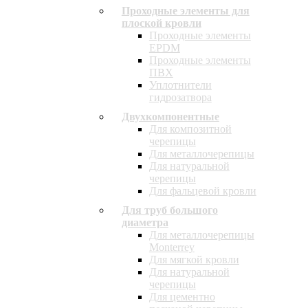
Проходные элементы для
плоской кровли
Проходные элементы
EPDM
Проходные элементы
ПВХ
Уплотнители
гидрозатвора
Двухкомпонентные
Для композитной
черепицы
Для металлочерепицы
Для натуральной
черепицы
Для фальцевой кровли
Для труб большого
диаметра
Для металлочерепицы
Monterrey
Для мягкой кровли
Для натуральной
черепицы
Для цементно