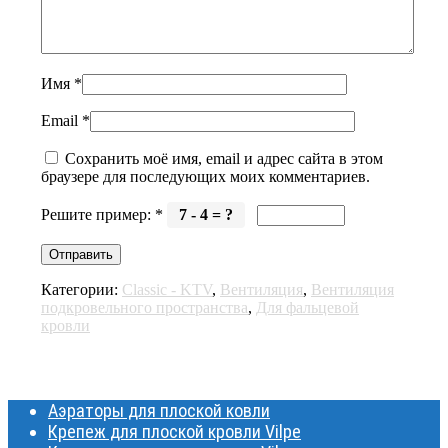
Имя
*
Email
*
Сохранить моё имя, email и адрес сайта в этом
браузере для последующих моих комментариев.
Решите пример:
*
7 - 4 = ?
Категории:
Classic - KTV
,
Вентиляция
,
Вентиляция
подкровельного пространства
,
Для фальцевой
кровли
Аэраторы для плоской ковли
Крепеж для плоской кровли Vilpe