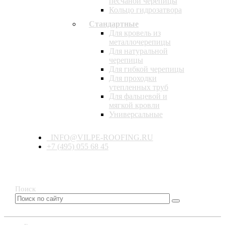
песчаной черепицы
Кольцо гидрозатвора
Стандартные
Для кровель из
металлочерепицы
Для натуральной
черепицы
Для гибкой черепицы
Для проходки
утепленных труб
Для фальцевой и
мягкой кровли
Универсальные
INFO@VILPE-ROOFING.RU
+7 (495) 055 68 45
Поиск