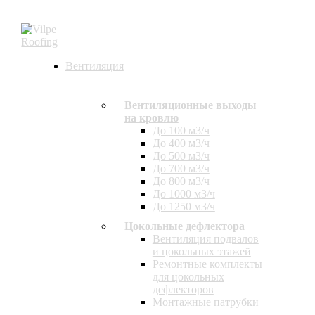
Вентиляция
Вентиляционные выходы
на кровлю
До 100 м3/ч
До 400 м3/ч
До 500 м3/ч
До 700 м3/ч
До 800 м3/ч
До 1000 м3/ч
До 1250 м3/ч
Цокольные дефлектора
Вентиляция подвалов
и цокольных этажей
Ремонтные комплекты
для цокольных
дефлекторов
Монтажные патрубки