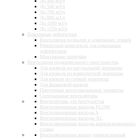
До 400 м3/ч
До 500 м3/ч
До 700 м3/ч
До 800 м3/ч
До 1000 м3/ч
До 1250 м3/ч
Цокольные дефлектора
Вентиляция подвалов и цокольных этажей
Ремонтные комплекты для цокольных
дефлекторов
Монтажные патрубки
Вентиляция подкровельного пространства
Для кровель из натуральной черепицы
Для кровель из композитной черепицы
Для кровли из гибкой черепицы
Для фальцевой кровли
Приточные вентиляционные элементы
Специальные вентиляторы
Вентиляторы для биотуалетов
Вентиляционные выходы FLOW
Вентиляционные выходы S
Вентиляционные выходы XL
Вентиляционные выходы канализационного
стояка
Вентиляционные выход универсальный