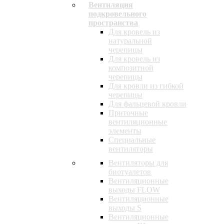
Вентиляция
подкровельного
пространства
Для кровель из
натуральной
черепицы
Для кровель из
композитной
черепицы
Для кровли из гибкой
черепицы
Для фальцевой кровли
Приточные
вентиляционные
элементы
Специальные
вентиляторы
Вентиляторы для
биотуалетов
Вентиляционные
выходы FLOW
Вентиляционные
выходы S
Вентиляционные