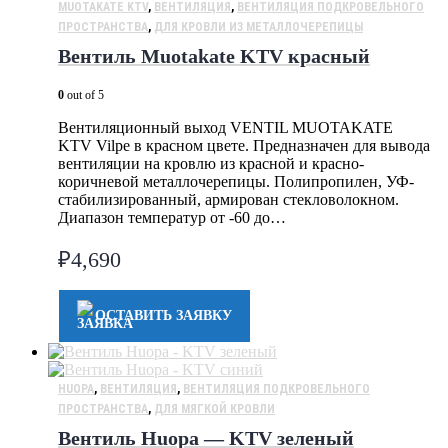
MUOTAKATE KTV
,
ВЕНТИЛЯЦИЯ
,
ВЕНТИЛЯЦИЯ ПОДКРОВЕЛЬНОГО
ПРОСТРАНСТВА
,
ДЛЯ КРОВЛИ ИЗ МЕТАЛЛОЧЕРЕПИЦЫ
Вентиль Muotakate KTV красный
0
out of 5
Вентиляционный выход VENTIL MUOTAKATE
KTV Vilpe в красном цвете. Предназначен для вывода
вентиляции на кровлю из красной и красно-
коричневой металлочерепицы. Полипропилен, УФ-
стабилизированный, армирован стекловолокном.
Диапазон температур от -60 до…
₽
4,690
ОСТАВИТЬ ЗАЯВКУ
HUOPA
,
ВЕНТИЛЯЦИЯ
,
ВЕНТИЛЯЦИЯ ПОДКРОВЕЛЬНОГО
ПРОСТРАНСТВА
,
ДЛЯ МЯГКОЙ КРОВЛИ
Вентиль Huopa — KTV зеленый