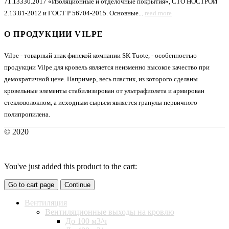
71.13330.2017 «Изоляционные и отделочные покрытия», СТО НОСТРОЙ
2.13.81-2012 и ГОСТ Р 56704-2015. Основные...
read more
О ПРОДУКЦИИ VILPE
Vilpe - товарный знак финской компании SK Tuote, - особенностью
продукции Vilpe для кровель является неизменно высокое качество при
демократичной цене. Например, весь пластик, из которого сделаны
кровельные элементы стабилизирован от ультрафиолета и армирован
стекловолокном, а исходным сырьем является гранулы первичного
полипропилена.
© 2020
You've just added this product to the cart:
Go to cart page
Continue
Вентиляция
Вентиляционные выходы на кровлю
До 100 м3/ч