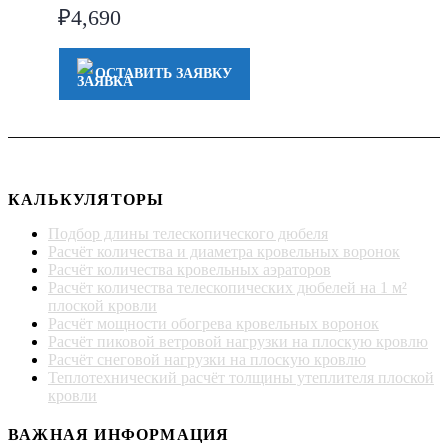
₽
4,690
ОСТАВИТЬ ЗАЯВКУ
КАЛЬКУЛЯТОРЫ
Подбор длины телескопического дюбеля
Расчёт количества и диаметра кровельных воронок
Расчёт количества кровельных аэраторов
Расчёт количества телескопических дюбелей на 1 м²
плоской кровли
Расчёт мощности обогрева кровельных воронок
Расчёт пиковой ветровой нагрузки на плоскую кровлю
Расчёт снеговой нагрузки на плоскую кровлю
Теплотехнический расчёт толщины утеплителя плоской
кровли
ВАЖНАЯ ИНФОРМАЦИЯ