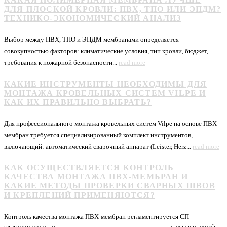
ДЛЯ ПЛОСКОЙ КРОВЛИ: ПВХ, ТПО ИЛИ ЭПДМ?
ТЕХНИКО-ЭКОНОМИЧЕСКИЙ АНАЛИЗ
Выбор между ПВХ, ТПО и ЭПДМ мембранами определяется
совокупностью факторов: климатические условия, тип кровли, бюджет,
требования к пожарной безопасности...
read more
КАКИЕ ИНСТРУМЕНТЫ НЕОБХОДИМЫ ДЛЯ
МОНТАЖА КРОВЕЛЬНЫХ СИСТЕМ VILPE И
КАК ИХ ПРАВИЛЬНО ВЫБРАТЬ?
Для профессионального монтажа кровельных систем Vilpe на основе ПВХ-
мембран требуется специализированный комплект инструментов,
включающий: автоматический сварочный аппарат (Leister, Herz...
read more
КАК ОСУЩЕСТВЛЯЕТСЯ КОНТРОЛЬ
КАЧЕСТВА МОНТАЖА ПВХ-МЕМБРАН И
КАКИЕ МЕТОДЫ ПРОВЕРКИ СВАРНЫХ ШВОВ
И КРЕПЛЕНИЙ ПРИМЕНЯЮТСЯ?
Контроль качества монтажа ПВХ-мембран регламентируется СП