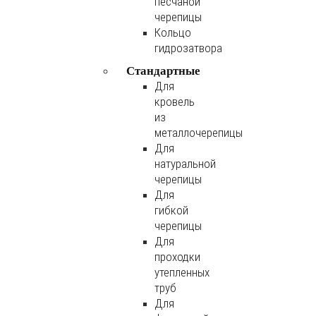
песчаной
черепицы
Кольцо
гидрозатвора
Стандартные
Для
кровель
из
металлочерепицы
Для
натуральной
черепицы
Для
гибкой
черепицы
Для
проходки
утепленных
труб
Для