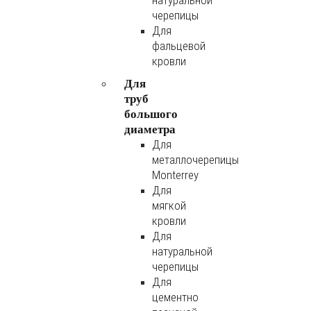
натуральной
черепицы
Для
фальцевой
кровли
Для
труб
большого
диаметра
Для
металлочерепицы
Monterrey
Для
мягкой
кровли
Для
натуральной
черепицы
Для
цементно