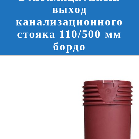
выход
канализационного
стояка 110/500 мм
бордо