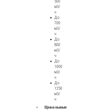
500
м3/
ч
До
700
м3/
ч
До
800
м3/
ч
До
1000
м3/
ч
До
1250
м3/
ч
Цокольные