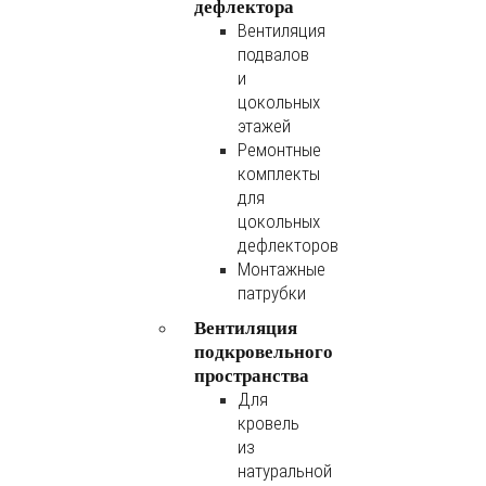
дефлектора
Вентиляция
подвалов
и
цокольных
этажей
Ремонтные
комплекты
для
цокольных
дефлекторов
Монтажные
патрубки
Вентиляция
подкровельного
пространства
Для
кровель
из
натуральной