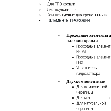
Для ТПО кровли
Листвоуловители
Комплектующие для кровельных во
ЭЛЕМЕНТЫ ПРОХОДКИ
Проходные элементы 
плоской кровли
Проходные элемен
EPDM
Проходные элемен
ПВХ
Уплотнители
гидрозатвора
Двухкомпонентные
Для композитной
черепицы
Для металлочереп
Для натуральной
черепицы