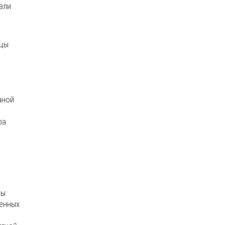
вли
ицы
аной
ра
цы
ленных