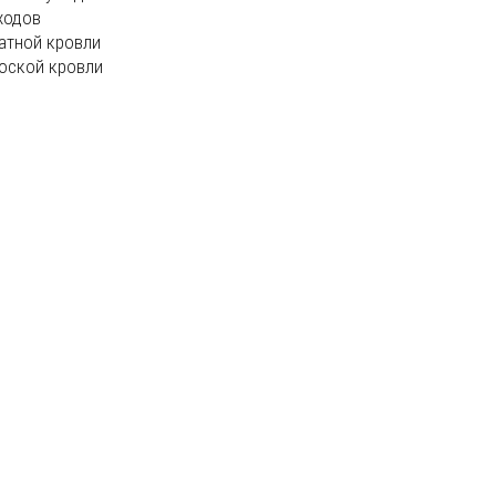
ходов
атной кровли
оской кровли