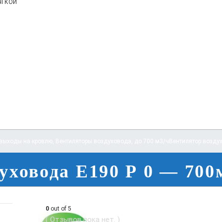
ягкой
выходы на кровлю
,
Вентиляторы воздуховода
,
до 700 м3/ч
Вентилятор возду
уховода E190 Р 0 — 70
0
out of 5
( Отзывов пока нет. )