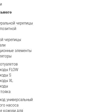
ки
льного
уральной черепицы
мпозитной
ой черепицы
вли
ционные элементы
ляторы
иотуалетов
ходы FLOW
ходы S
ходы XL
ходы
стояка
ход универсальный
ого насоса
е кожухи для