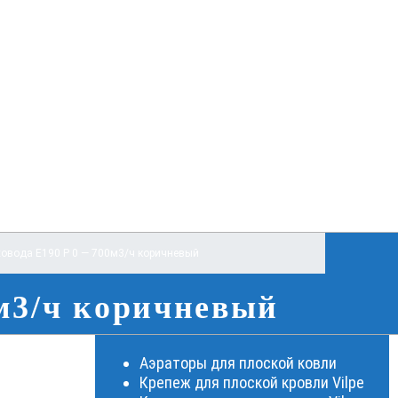
ховода E190 Р 0 — 700м3/ч коричневый
0м3/ч коричневый
Аэраторы для плоской ковли
Крепеж для плоской кровли Vilpe