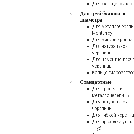
Для фальцевой кро
Для труб большого
диаметра
Для металлочереп
Monterrey
Для мягкой кровли
Для натуральной
черепицы
Для цементно песч
черепицы
Кольцо гидрозатво
Стандартные
Для кровель из
металлочерепицы
Для натуральной
черепицы
Для гибкой черепи
Для проходки утеп
труб