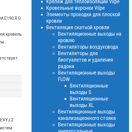
Крепеж для теплоизоляции Vilpe
Кровельные воронки Vilpe
Элементы проходки для плоской
 E190 R 0
кровли
Вентиляция скатной кровли
Вентиляционные выходы на
ля кровель
кровлю
ли.
Вентиляторы воздуховода
Вентиляторы для
ветствует
биотуалетов и удаления
радона
Вентиляционные выходы
FLOW
Вентиляционные
выходы S
Вентиляционные
выходы XL
Вентиляционные выходы
канализационного стояка
EVYJ 2
Вентиляционные выходы
систем
универсальные