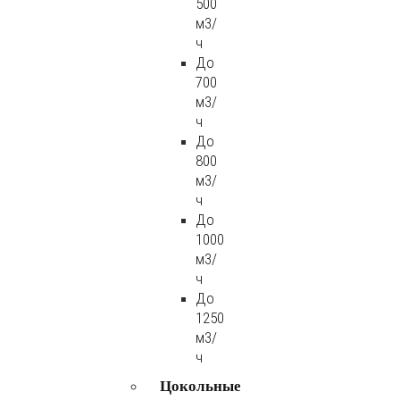
500
м3/
ч
До
700
м3/
ч
До
800
м3/
ч
До
1000
м3/
ч
До
1250
м3/
ч
Цокольные