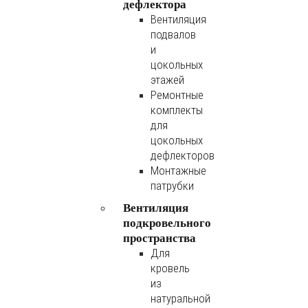
дефлектора
Вентиляция
подвалов
и
цокольных
этажей
Ремонтные
комплекты
для
цокольных
дефлекторов
Монтажные
патрубки
Вентиляция
подкровельного
пространства
Для
кровель
из
натуральной