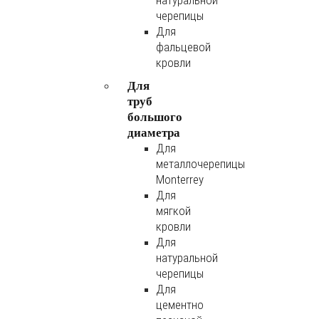
натуральной
черепицы
Для
фальцевой
кровли
Для
труб
большого
диаметра
Для
металлочерепицы
Monterrey
Для
мягкой
кровли
Для
натуральной
черепицы
Для
цементно