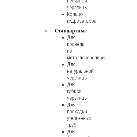
песчаной
черепицы
Кольцо
гидрозатвора
Стандартные
Для
кровель
из
металлочерепицы
Для
натуральной
черепицы
Для
гибкой
черепицы
Для
проходки
утепленных
труб
Для