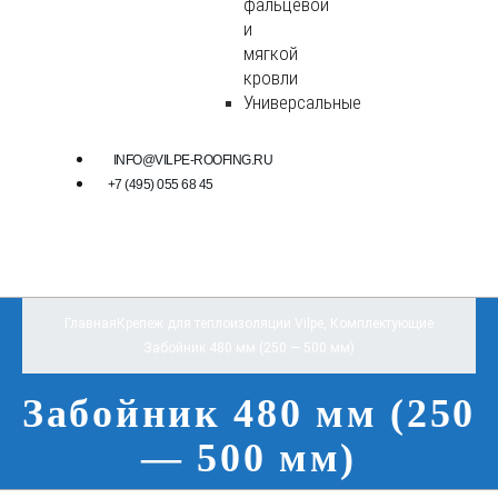
фальцевой
и
мягкой
кровли
Универсальные
INFO@VILPE-ROOFING.RU
+7 (495) 055 68 45
Главная
Крепеж для теплоизоляции Vilpe
,
Комплектующие
Забойник 480 мм (250 — 500 мм)
Забойник 480 мм (250
— 500 мм)