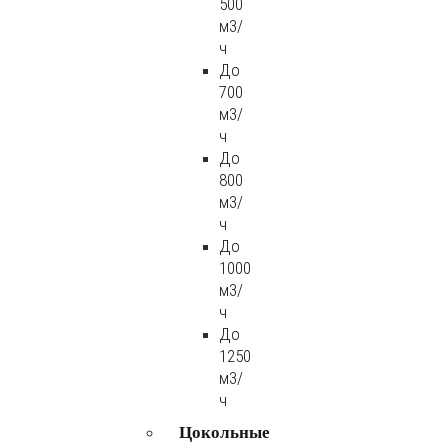
500
м3/
ч
До
700
м3/
ч
До
800
м3/
ч
До
1000
м3/
ч
До
1250
м3/
ч
Цокольные