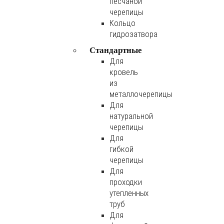
песчаной
черепицы
Кольцо
гидрозатвора
Стандартные
Для
кровель
из
металлочерепицы
Для
натуральной
черепицы
Для
гибкой
черепицы
Для
проходки
утепленных
труб
Для