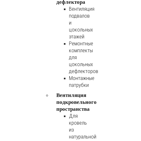
дефлектора
Вентиляция
подвалов
и
цокольных
этажей
Ремонтные
комплекты
для
цокольных
дефлекторов
Монтажные
патрубки
Вентиляция
подкровельного
пространства
Для
кровель
из
натуральной