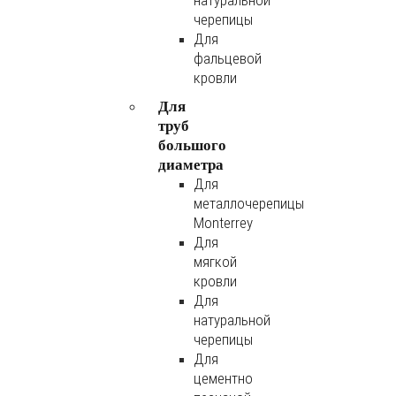
натуральной
черепицы
Для
фальцевой
кровли
Для
труб
большого
диаметра
Для
металлочерепицы
Monterrey
Для
мягкой
кровли
Для
натуральной
черепицы
Для
цементно