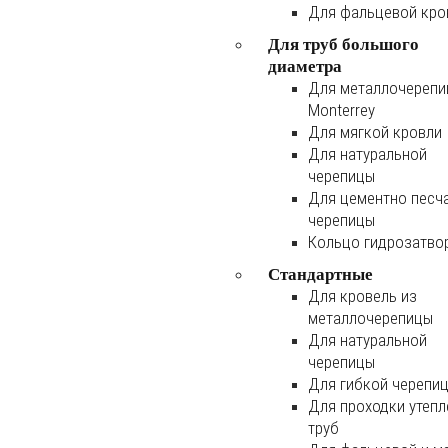
Для фальцевой кро
Для труб большого
диаметра
Для металлочереп
Monterrey
Для мягкой кровли
Для натуральной
черепицы
Для цементно песч
черепицы
Кольцо гидрозатво
Стандартные
Для кровель из
металлочерепицы
Для натуральной
черепицы
Для гибкой черепи
Для проходки утеп
труб