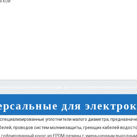
ягкой
менты проходки
Элементы проходки для скатной кровли
Универсальные для э
ерсальные для электрок
— специализированные уплотнители малого диаметра, предназнач
белей, проводов систем молниезащиты, греющих кабелей водосто
т гофрированный конус из EPDM-резины с уменьшенным выходным