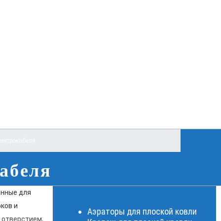
лектрокабеля
абеля
енные для
ков и
Аэраторы для плоской ковли
 отверстием,