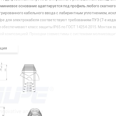
юминиевое основание адаптируется под профиль любого скатного
егрированного кабельного ввода с лабиринтным уплотнением, и
ilpe для электрокабеля соответствуют требованиям ПУЭ (7-е изда
и обеспечивают класс защиты IP65 по ГОСТ 14254-2015. Монтаж в
ой композицией. Проходки совместимы с системами молниезащи
-1-2010. Продукция сертифицирована по ГОСТ 30693-2000.
ация