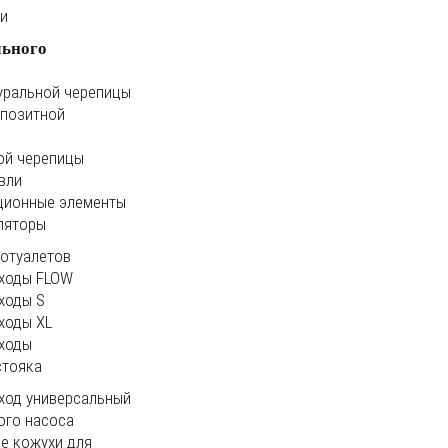
ки
льного
уральной черепицы
мпозитной
ой черепицы
вли
ционные элементы
ляторы
иотуалетов
ходы FLOW
ходы S
ходы XL
ходы
стояка
ход универсальный
ого насоса
е кожухи для