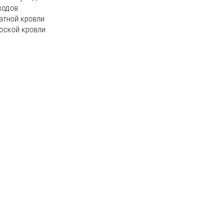
ходов
атной кровли
оской кровли