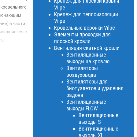
Крепеж для плоской кровли
Vilpe
 кровельного
Крепеж для теплоизоляции
сключающим
Vilpe
ние) в части
Кровельные воронки Vilpe
ыполняется с
Элементы проходки для
ты,
плоской кровли
Вентиляция скатной кровли
Вентиляционные
выходы на кровлю
Вентиляторы
воздуховода
Вентиляторы для
биотуалетов и удаления
радона
Вентиляционные
выходы FLOW
Вентиляционные
выходы S
Вентиляционные
выходы XL