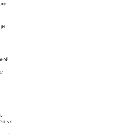
вли
ицы
аной
ра
цы
ленных