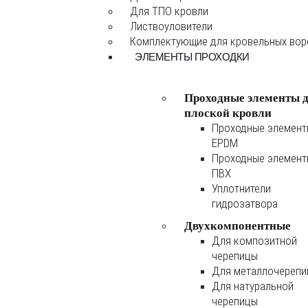
Для ТПО кровли
Листвоуловители
Комплектующие для кровельных во
ЭЛЕМЕНТЫ ПРОХОДКИ
Проходные элементы 
плоской кровли
Проходные элемен
EPDM
Проходные элемен
ПВХ
Уплотнители
гидрозатвора
Двухкомпонентные
Для композитной
черепицы
Для металлочереп
Для натуральной
черепицы