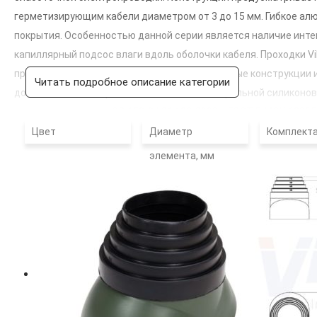
герметизирующим кабели диаметром от 3 до 15 мм. Гибкое ал
покрытия. Особенностью данной серии является наличие инт
капиллярный подсос влаги вдоль оболочки кабеля. Проходки V
прокладки кабельных линий через строительные конструкции 
Читать подробное описание категории
дополнительной герметизацией ввода нейтральной силиконов
соответствующими СО 153-34.21.122-2003 и ГОСТ Р МЭК 62305
Цвет
Диаметр
Комплект
элемента, мм