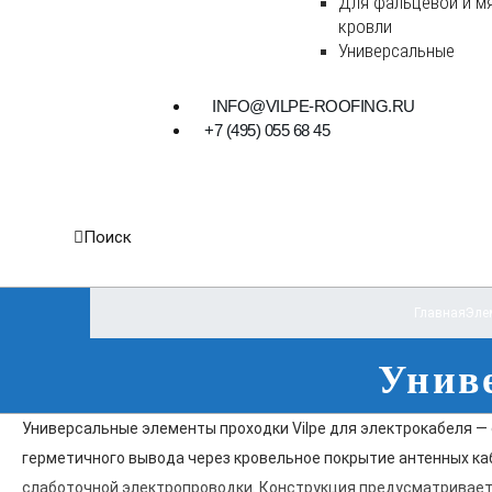
Для фальцевой и м
кровли
Универсальные
INFO@VILPE-ROOFING.RU
+7 (495) 055 68 45
Поиск
Главная
Эле
Унив
Универсальные элементы проходки Vilpe для электрокабеля 
герметичного вывода через кровельное покрытие антенных ка
слаботочной электропроводки. Конструкция предусматривае