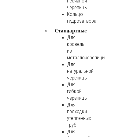
песчаной
черепицы
Кольцо
гидрозатвора
Стандартные
Для
кровель
из
металлочерепицы
Для
натуральной
черепицы
Для
гибкой
черепицы
Для
проходки
утепленных
труб
Для