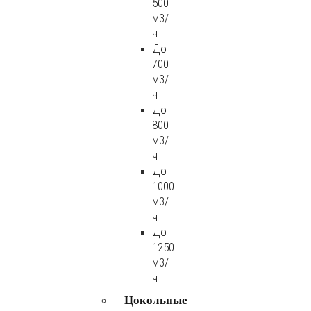
500
м3/
ч
До
700
м3/
ч
До
800
м3/
ч
До
1000
м3/
ч
До
1250
м3/
ч
Цокольные