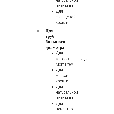
натуральной
черепицы
Для
фальцевой
кровли
Для
труб
большого
диаметра
Для
металлочерепицы
Monterrey
Для
мягкой
кровли
Для
натуральной
черепицы
Для
цементно