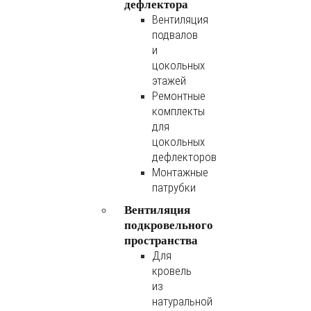
дефлектора
Вентиляция
подвалов
и
цокольных
этажей
Ремонтные
комплекты
для
цокольных
дефлекторов
Монтажные
патрубки
Вентиляция
подкровельного
пространства
Для
кровель
из
натуральной