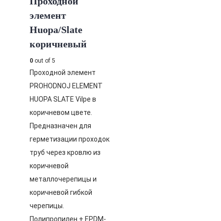
Проходной
элемент
Huopa/Slate
коричневый
0
out of 5
Проходной элемент
PROHODNOJ ELEMENT
HUOPA SLATE Vilpe в
коричневом цвете.
Предназначен для
герметизации проходок
труб через кровлю из
коричневой
металлочерепицы и
коричневой гибкой
черепицы.
Полипропилен + EPDM-