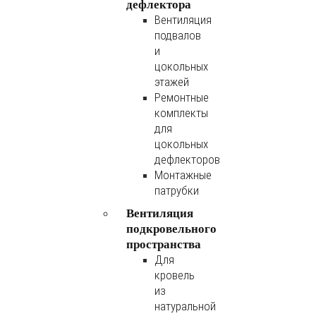
дефлектора
Вентиляция
подвалов
и
цокольных
этажей
Ремонтные
комплекты
для
цокольных
дефлекторов
Монтажные
патрубки
Вентиляция
подкровельного
пространства
Для
кровель
из
натуральной