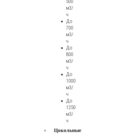
500
м3/
ч
До
700
м3/
ч
До
800
м3/
ч
До
1000
м3/
ч
До
1250
м3/
ч
Цокольные