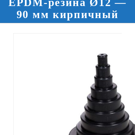
EPDM-резина Ø12 —
90 мм кирпичный