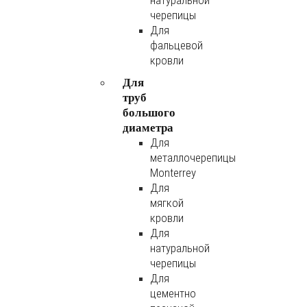
натуральной
черепицы
Для
фальцевой
кровли
Для
труб
большого
диаметра
Для
металлочерепицы
Monterrey
Для
мягкой
кровли
Для
натуральной
черепицы
Для
цементно