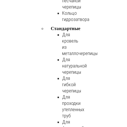
песчаной
черепицы
Кольцо
гидрозатвора
Стандартные
Для
кровель
из
металлочерепицы
Для
натуральной
черепицы
Для
гибкой
черепицы
Для
проходки
утепленных
труб
Для