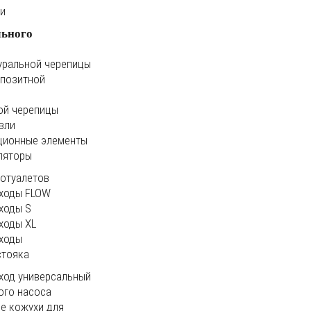
ки
льного
уральной черепицы
мпозитной
ой черепицы
вли
ционные элементы
ляторы
иотуалетов
ходы FLOW
ходы S
ходы XL
ходы
стояка
ход универсальный
ого насоса
е кожухи для