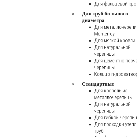
Для фальцевой кро
Для труб большого
диаметра
Для металлочереп
Monterrey
Для мягкой кровли
Для натуральной
черепицы
Для цементно песч
черепицы
Кольцо гидрозатво
Стандартные
Для кровель из
металлочерепицы
Для натуральной
черепицы
Для гибкой черепи
Для проходки утеп
труб