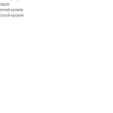
ходов
атной кровли
оской кровли