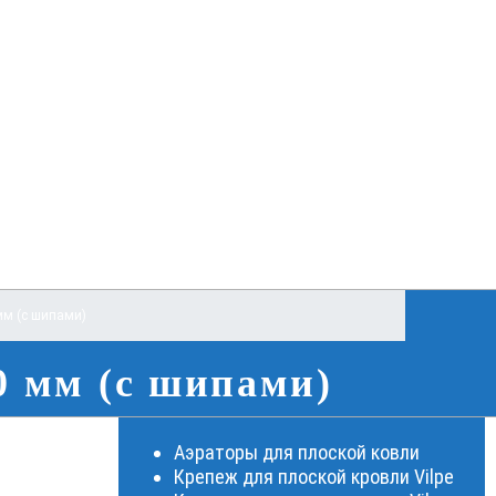
мм (с шипами)
0 мм (с шипами)
Аэраторы для плоской ковли
Крепеж для плоской кровли Vilpe