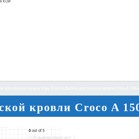
ягкой
ж для плоской кровли Vilpe
,
Croco A
Дюбель для плоской кровли Croco A 150 
ской кровли Croco A 15
0
out of 5
( Отзывов пока нет. )