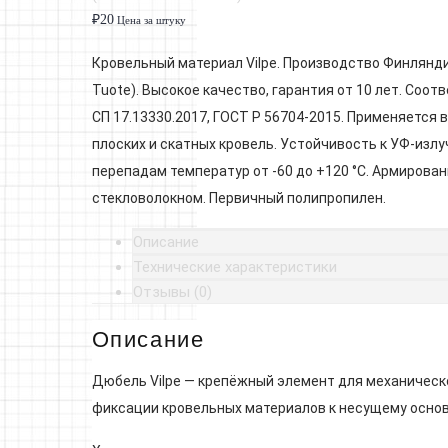
₽
20
Цена за штуку
Кровельный материал Vilpe. Производство Финлянди
Tuote). Высокое качество, гарантия от 10 лет. Соот
СП 17.13330.2017, ГОСТ Р 56704-2015. Применяется 
плоских и скатных кровель. Устойчивость к УФ-излу
перепадам температур от -60 до +120 °C. Армирован
стекловолокном. Первичный полипропилен.
Описание
Технические характеристики
Отзывы (0)
Описание
Дюбель Vilpe — крепёжный элемент для механическ
фиксации кровельных материалов к несущему осно