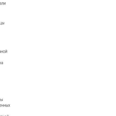
вли
ицы
аной
ра
цы
ленных