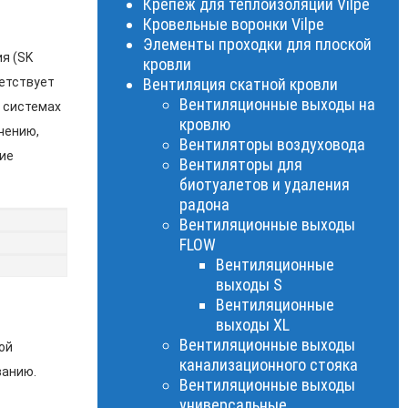
Крепеж для теплоизоляции Vilpe
Кровельные воронки Vilpe
Элементы проходки для плоской
я (SK
кровли
ветствует
Вентиляция скатной кровли
Вентиляционные выходы на
в системах
кровлю
чению,
Вентиляторы воздуховода
ие
Вентиляторы для
биотуалетов и удаления
радона
Вентиляционные выходы
FLOW
Вентиляционные
выходы S
Вентиляционные
выходы XL
Вентиляционные выходы
ой
канализационного стояка
ванию.
Вентиляционные выходы
универсальные