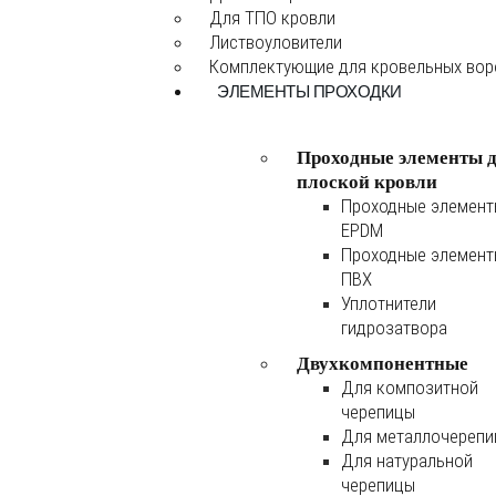
Для ТПО кровли
Листвоуловители
Комплектующие для кровельных во
ЭЛЕМЕНТЫ ПРОХОДКИ
Проходные элементы 
плоской кровли
Проходные элемен
EPDM
Проходные элемен
ПВХ
Уплотнители
гидрозатвора
Двухкомпонентные
Для композитной
черепицы
Для металлочереп
Для натуральной
черепицы