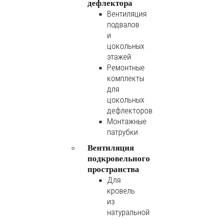
дефлектора
Вентиляция
подвалов
и
цокольных
этажей
Ремонтные
комплекты
для
цокольных
дефлекторов
Монтажные
патрубки
Вентиляция
подкровельного
пространства
Для
кровель
из
натуральной