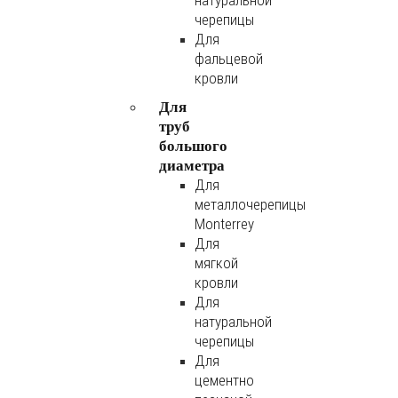
натуральной
черепицы
Для
фальцевой
кровли
Для
труб
большого
диаметра
Для
металлочерепицы
Monterrey
Для
мягкой
кровли
Для
натуральной
черепицы
Для
цементно