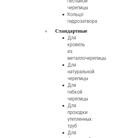
песчаной
черепицы
Кольцо
гидрозатвора
Стандартные
Для
кровель
из
металлочерепицы
Для
натуральной
черепицы
Для
гибкой
черепицы
Для
проходки
утепленных
труб
Для