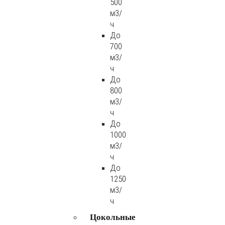
500
м3/
ч
До
700
м3/
ч
До
800
м3/
ч
До
1000
м3/
ч
До
1250
м3/
ч
Цокольные