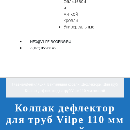
фальцевой
и
мягкой
кровли
Универсальные
INFO@VILPE-ROOFING.RU
+7 (495) 055 68 45
Главная
Вентиляция
,
Вентиляция кровли
,
Дефлекторы
,
Для труб
Колпак дефлектор для труб Vilpe 110 мм черный
Колпак дефлектор
для труб Vilpe 110 мм