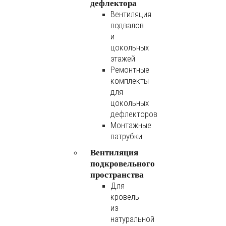
дефлектора
Вентиляция
подвалов
и
цокольных
этажей
Ремонтные
комплекты
для
цокольных
дефлекторов
Монтажные
патрубки
Вентиляция
подкровельного
пространства
Для
кровель
из
натуральной