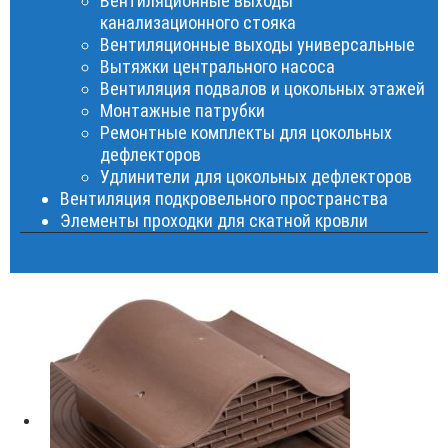
Вентиляционные выходы
канализационного стояка
Вентиляционные выходы универсальные
Вытяжки центрального насоса
Вентиляция подвалов и цокольных этажей
Монтажные патрубки
Ремонтные комплекты для цокольных
дефлекторов
Удлинители для цокольных дефлекторов
Вентиляция подкровельного пространства
Элементы проходки для скатной кровли