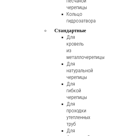
песчаной
черепицы
Кольцо
гидрозатвора
Стандартные
Для
кровель
из
металлочерепицы
Для
натуральной
черепицы
Для
гибкой
черепицы
Для
проходки
утепленных
труб
Для