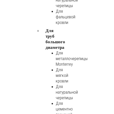
натуральной
черепицы
Для
фальцевой
кровли
Для
труб
большого
диаметра
Для
металлочерепицы
Monterrey
Для
мягкой
кровли
Для
натуральной
черепицы
Для
цементно