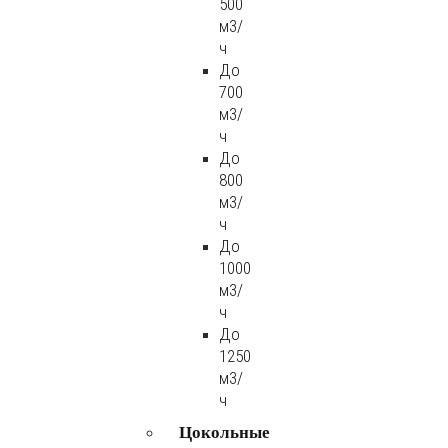
500
м3/
ч
До
700
м3/
ч
До
800
м3/
ч
До
1000
м3/
ч
До
1250
м3/
ч
Цокольные