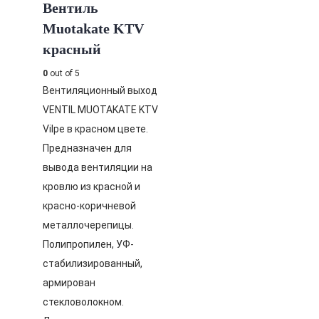
Вентиль
Muotakate KTV
красный
0
out of 5
Вентиляционный выход
VENTIL MUOTAKATE KTV
Vilpe в красном цвете.
Предназначен для
вывода вентиляции на
кровлю из красной и
красно-коричневой
металлочерепицы.
Полипропилен, УФ-
стабилизированный,
армирован
стекловолокном.