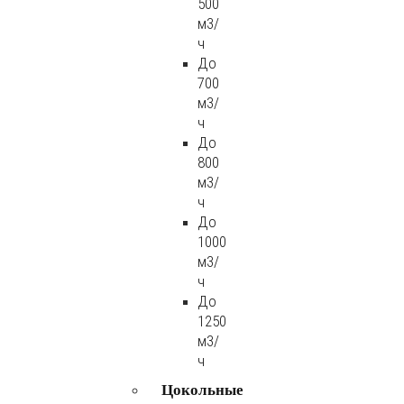
500
м3/
ч
До
700
м3/
ч
До
800
м3/
ч
До
1000
м3/
ч
До
1250
м3/
ч
Цокольные