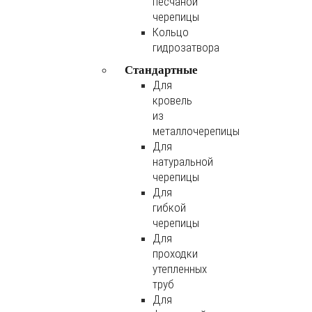
песчаной
черепицы
Кольцо
гидрозатвора
Стандартные
Для
кровель
из
металлочерепицы
Для
натуральной
черепицы
Для
гибкой
черепицы
Для
проходки
утепленных
труб
Для