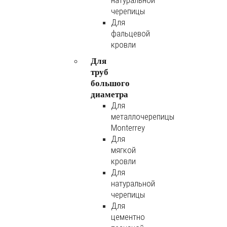
натуральной
черепицы
Для
фальцевой
кровли
Для
труб
большого
диаметра
Для
металлочерепицы
Monterrey
Для
мягкой
кровли
Для
натуральной
черепицы
Для
цементно