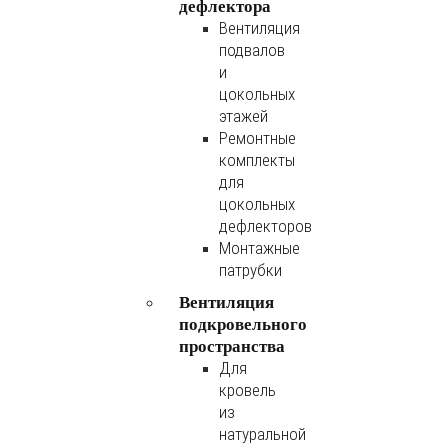
дефлектора
Вентиляция
подвалов
и
цокольных
этажей
Ремонтные
комплекты
для
цокольных
дефлекторов
Монтажные
патрубки
Вентиляция
подкровельного
пространства
Для
кровель
из
натуральной