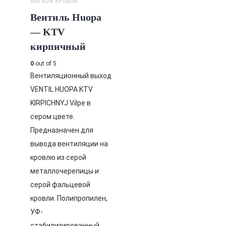
МЯГКОЙ КРОВЛИ
Вентиль Huopa
— KTV
кирпичный
0
out of 5
Вентиляционный выход
VENTIL HUOPA KTV
KIRPICHNYJ Vilpe в
сером цвете.
Предназначен для
вывода вентиляции на
кровлю из серой
металлочерепицы и
серой фальцевой
кровли. Полипропилен,
УФ-
стабилизированный,