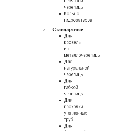
песчаной
черепицы
Кольцо
гидрозатвора
Стандартные
Для
кровель
из
металлочерепицы
Для
натуральной
черепицы
Для
гибкой
черепицы
Для
проходки
утепленных
труб
Для