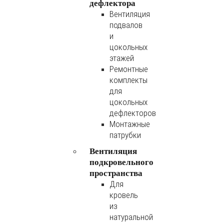
дефлектора
Вентиляция
подвалов
и
цокольных
этажей
Ремонтные
комплекты
для
цокольных
дефлекторов
Монтажные
патрубки
Вентиляция
подкровельного
пространства
Для
кровель
из
натуральной