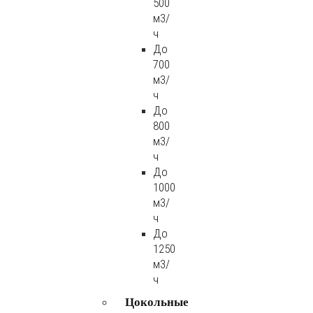
500
м3/
ч
До
700
м3/
ч
До
800
м3/
ч
До
1000
м3/
ч
До
1250
м3/
ч
Цокольные