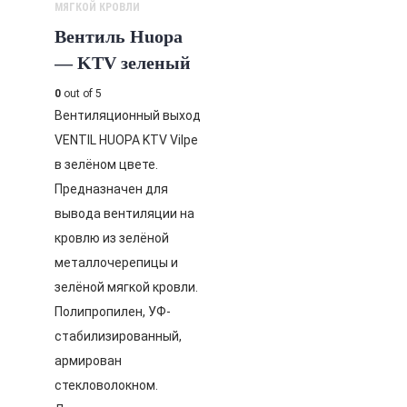
МЯГКОЙ КРОВЛИ
Вентиль Huopa
— KTV зеленый
0
out of 5
Вентиляционный выход
VENTIL HUOPA KTV Vilpe
в зелёном цвете.
Предназначен для
вывода вентиляции на
кровлю из зелёной
металлочерепицы и
зелёной мягкой кровли.
Полипропилен, УФ-
стабилизированный,
армирован
стекловолокном.