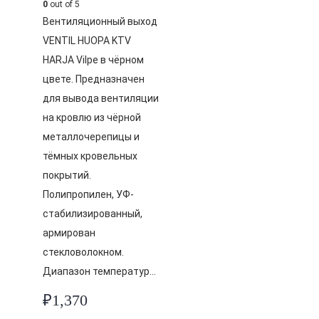
0
out of 5
Вентиляционный выход
VENTIL HUOPA KTV
HARJA Vilpe в чёрном
цвете. Предназначен
для вывода вентиляции
на кровлю из чёрной
металлочерепицы и
тёмных кровельных
покрытий.
Полипропилен, УФ-
стабилизированный,
армирован
стекловолокном.
Диапазон температур…
₽
1,370