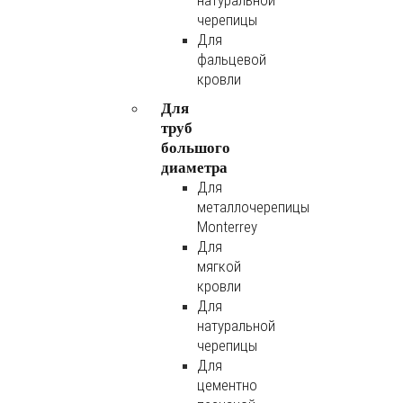
натуральной
черепицы
Для
фальцевой
кровли
Для
труб
большого
диаметра
Для
металлочерепицы
Monterrey
Для
мягкой
кровли
Для
натуральной
черепицы
Для
цементно