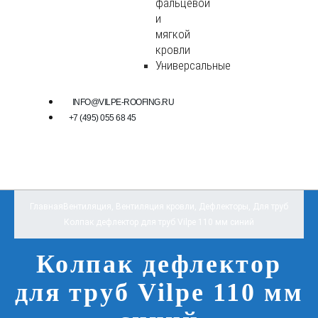
фальцевой
и
мягкой
кровли
Универсальные
INFO@VILPE-ROOFING.RU
+7 (495) 055 68 45
Главная
Вентиляция
,
Вентиляция кровли
,
Дефлекторы
,
Для труб
Колпак дефлектор для труб Vilpe 110 мм синий
Колпак дефлектор
для труб Vilpe 110 мм