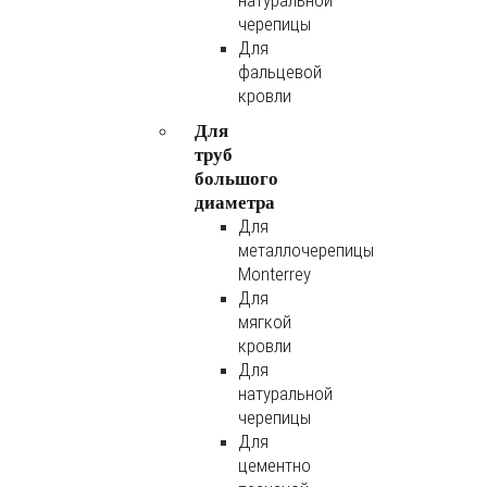
натуральной
черепицы
Для
фальцевой
кровли
Для
труб
большого
диаметра
Для
металлочерепицы
Monterrey
Для
мягкой
кровли
Для
натуральной
черепицы
Для
цементно