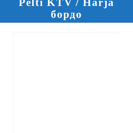
Pelti KTV / Harja
бордо