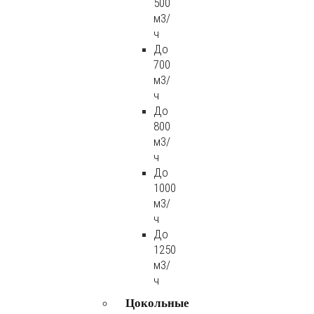
500
м3/
ч
До
700
м3/
ч
До
800
м3/
ч
До
1000
м3/
ч
До
1250
м3/
ч
Цокольные