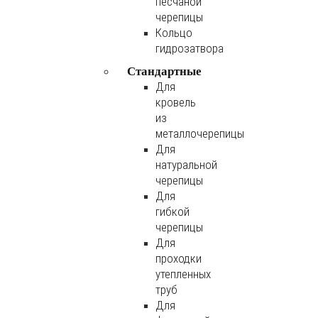
песчаной
черепицы
Кольцо
гидрозатвора
Стандартные
Для
кровель
из
металлочерепицы
Для
натуральной
черепицы
Для
гибкой
черепицы
Для
проходки
утепленных
труб
Для