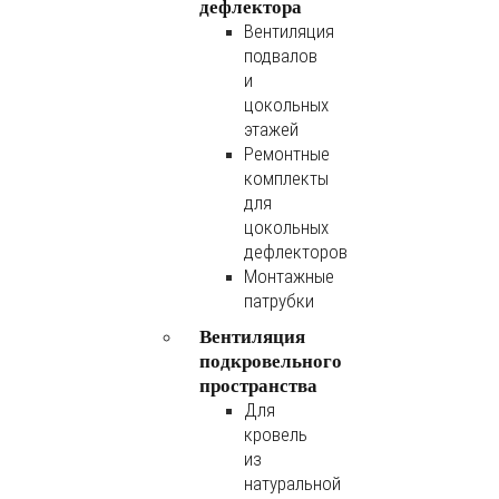
дефлектора
Вентиляция
подвалов
и
цокольных
этажей
Ремонтные
комплекты
для
цокольных
дефлекторов
Монтажные
патрубки
Вентиляция
подкровельного
пространства
Для
кровель
из
натуральной