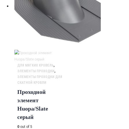
ДЛЯ МЯГКИХ КРОВЕЛЬ
,
ЭЛЕМЕНТЫ ПРОХОДКИ
,
ЭЛЕМЕНТЫ ПРОХОДКИ ДЛЯ
СКАТНОЙ КРОВЛИ
Проходной
элемент
Huopa/Slate
серый
0
out of 5