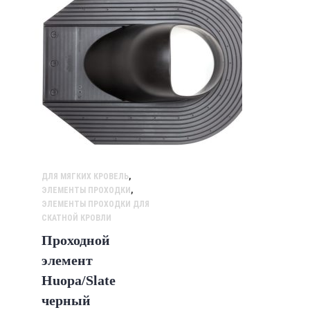
ДЛЯ МЯГКИХ КРОВЕЛЬ
,
ЭЛЕМЕНТЫ ПРОХОДКИ
,
ЭЛЕМЕНТЫ ПРОХОДКИ ДЛЯ
СКАТНОЙ КРОВЛИ
Проходной
элемент
Huopa/Slate
черный