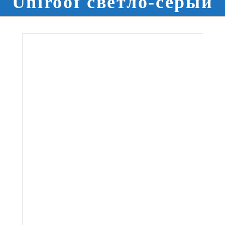
Uniroof светло-серый