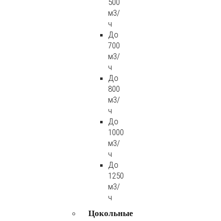
500
м3/
ч
До
700
м3/
ч
До
800
м3/
ч
До
1000
м3/
ч
До
1250
м3/
ч
Цокольные