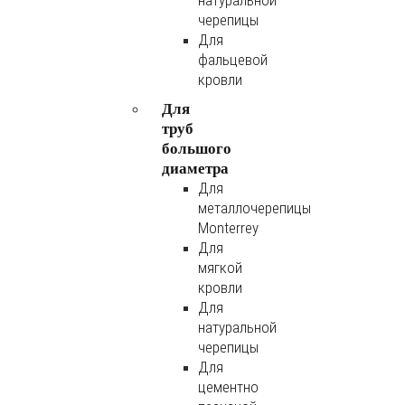
натуральной
черепицы
Для
фальцевой
кровли
Для
труб
большого
диаметра
Для
металлочерепицы
Monterrey
Для
мягкой
кровли
Для
натуральной
черепицы
Для
цементно