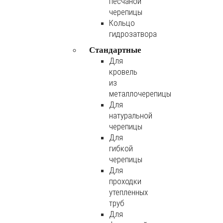
песчаной
черепицы
Кольцо
гидрозатвора
Стандартные
Для
кровель
из
металлочерепицы
Для
натуральной
черепицы
Для
гибкой
черепицы
Для
проходки
утепленных
труб
Для