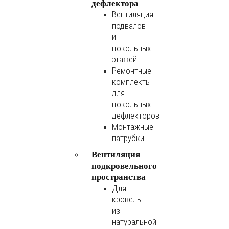
дефлектора
Вентиляция
подвалов
и
цокольных
этажей
Ремонтные
комплекты
для
цокольных
дефлекторов
Монтажные
патрубки
Вентиляция
подкровельного
пространства
Для
кровель
из
натуральной