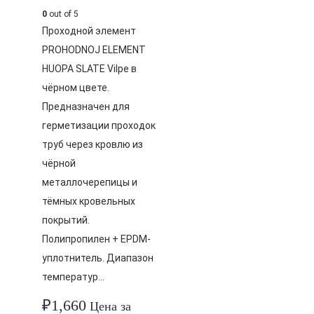
0
out of 5
Проходной элемент
PROHODNOJ ELEMENT
HUOPA SLATE Vilpe в
чёрном цвете.
Предназначен для
герметизации проходок
труб через кровлю из
чёрной
металлочерепицы и
тёмных кровельных
покрытий.
Полипропилен + EPDM-
уплотнитель. Диапазон
температур…
₽
1,660
Цена за