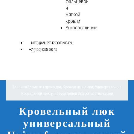
фальцевой
и
мягкой
кровли
Универсальные
INFO@VILPE-ROOFING.RU
+7 (495) 055 68 45
Главная
Элементы проходки
,
Кровельные люки
,
Универсальные
Кровельный люк универсальный Uniroof светло-серый
Кровельный люк
универсальный