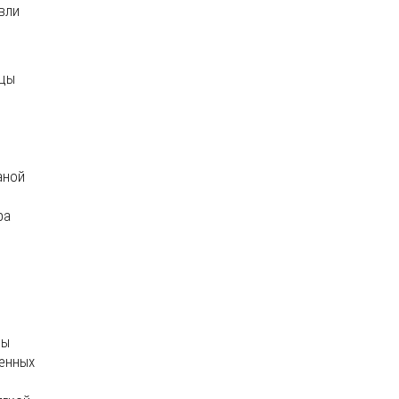
вли
ицы
аной
ра
цы
ленных