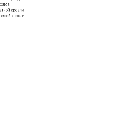
ходов
атной кровли
оской кровли