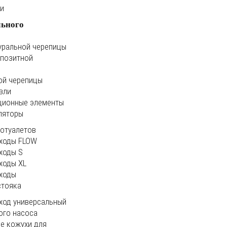
ки
льного
уральной черепицы
мпозитной
ой черепицы
вли
ционные элементы
ляторы
иотуалетов
ходы FLOW
ходы S
ходы XL
ходы
стояка
ход универсальный
ого насоса
е кожухи для