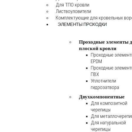
Для ТПО кровли
Листвоуловители
Комплектующие для кровельных во
ЭЛЕМЕНТЫ ПРОХОДКИ
Проходные элементы 
плоской кровли
Проходные элемен
EPDM
Проходные элемен
ПВХ
Уплотнители
гидрозатвора
Двухкомпонентные
Для композитной
черепицы
Для металлочереп
Для натуральной
черепицы