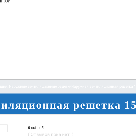
ягкой
яция
,
Наружные вентиляционные решетки
Наружная вентиляционная решетка 
иляционная решетка 1
0
out of 5
( Отзывов пока нет. )