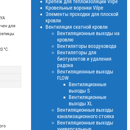
Крепеж для теплоизоляции Vilpe
Кровельные воронки Vilpe
Элементы проходки для плоской
AYA
кровли
ачен для
Вентиляция скатной кровли
Вентиляционные выходы на
репицы.
кровлю
Вентиляторы воздуховода
0 °C.
Вентиляторы для
биотуалетов и удаления
радона
Вентиляционные выходы
FLOW
Вентиляционные
выходы S
Вентиляционные
выходы XL
Вентиляционные выходы
канализационного стояка
Вентиляционные выходы
ого
универсальные