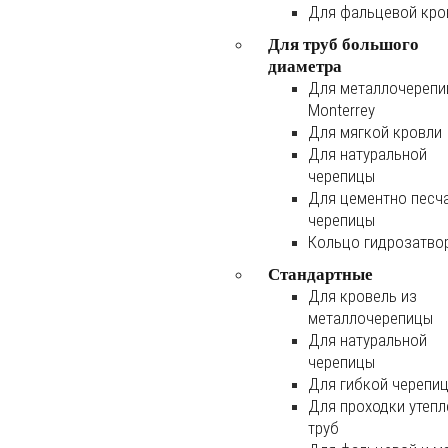
Для фальцевой кро
Для труб большого
диаметра
Для металлочереп
Monterrey
Для мягкой кровли
Для натуральной
черепицы
Для цементно песч
черепицы
Кольцо гидрозатво
Стандартные
Для кровель из
металлочерепицы
Для натуральной
черепицы
Для гибкой черепи
Для проходки утеп
труб