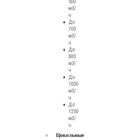
500
м3/
ч
До
700
м3/
ч
До
800
м3/
ч
До
1000
м3/
ч
До
1250
м3/
ч
Цокольные