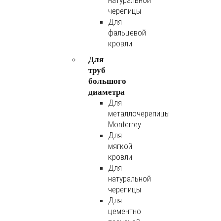
натуральной
черепицы
Для
фальцевой
кровли
Для
труб
большого
диаметра
Для
металлочерепицы
Monterrey
Для
мягкой
кровли
Для
натуральной
черепицы
Для
цементно