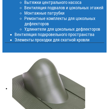
Вытяжки центрального насоса
Вентиляция подвалов и цокольных этажей
Монтажные патрубки
Ремонтные комплекты для цокольных
дефлекторов
Удлинители для цокольных дефлекторов
Вентиляция подкровельного пространства
Элементы проходки для скатной кровли