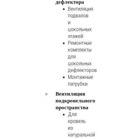
дефлектора
Вентиляция
подвалов
и
цокольных
этажей
Ремонтные
комплекты
для
цокольных
дефлекторов
Монтажные
патрубки
Вентиляция
подкровельного
пространства
Для
кровель
из
натуральной