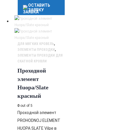
ОСТАВИТЬ
ЗАЯВКУ
ДЛЯ МЯГКИХ КРОВЕЛЬ
,
ЭЛЕМЕНТЫ ПРОХОДКИ
,
ЭЛЕМЕНТЫ ПРОХОДКИ ДЛЯ
СКАТНОЙ КРОВЛИ
Проходной
элемент
Huopa/Slate
красный
0
out of 5
Проходной элемент
PROHODNOJ ELEMENT
HUOPA SLATE Vilpe в