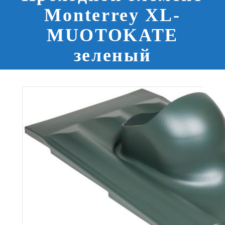
Monterrey XL-
MUOTOKATE
зеленый