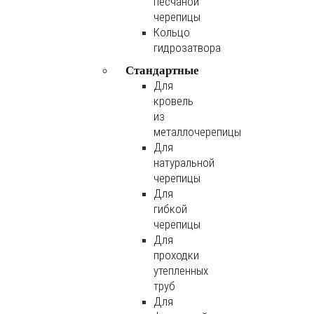
песчаной
черепицы
Кольцо
гидрозатвора
Стандартные
Для
кровель
из
металлочерепицы
Для
натуральной
черепицы
Для
гибкой
черепицы
Для
проходки
утепленных
труб
Для