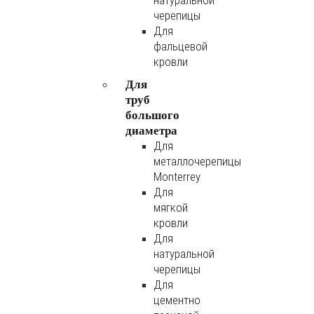
натуральной
черепицы
Для
фальцевой
кровли
Для
труб
большого
диаметра
Для
металлочерепицы
Monterrey
Для
мягкой
кровли
Для
натуральной
черепицы
Для
цементно