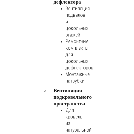
дефлектора
Вентиляция
подвалов
и
цокольных
этажей
Ремонтные
комплекты
для
цокольных
дефлекторов
Монтажные
патрубки
Вентиляция
подкровельного
пространства
Для
кровель
из
натуральной