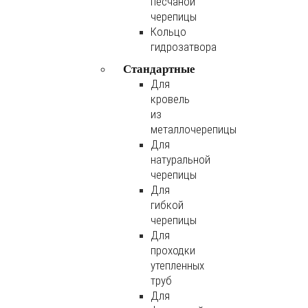
песчаной
черепицы
Кольцо
гидрозатвора
Стандартные
Для
кровель
из
металлочерепицы
Для
натуральной
черепицы
Для
гибкой
черепицы
Для
проходки
утепленных
труб
Для