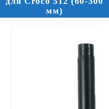
для Croco 512 (60-300
мм)