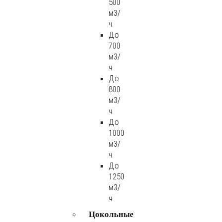
500
м3/
ч
До
700
м3/
ч
До
800
м3/
ч
До
1000
м3/
ч
До
1250
м3/
ч
Цокольные