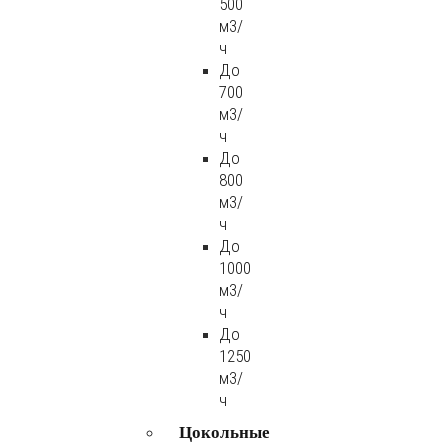
500
м3/
ч
До
700
м3/
ч
До
800
м3/
ч
До
1000
м3/
ч
До
1250
м3/
ч
Цокольные