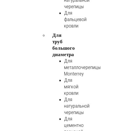
натуральной
черепицы
Для
фальцевой
кровли
Для
труб
большого
диаметра
Для
металлочерепицы
Monterrey
Для
мягкой
кровли
Для
натуральной
черепицы
Для
цементно