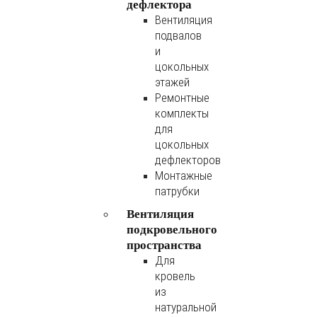
дефлектора
Вентиляция
подвалов
и
цокольных
этажей
Ремонтные
комплекты
для
цокольных
дефлекторов
Монтажные
патрубки
Вентиляция
подкровельного
пространства
Для
кровель
из
натуральной