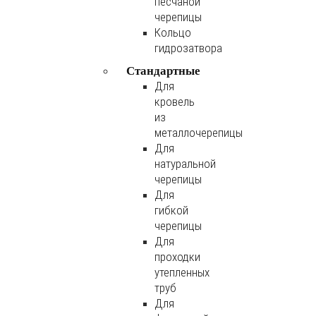
песчаной
черепицы
Кольцо
гидрозатвора
Стандартные
Для
кровель
из
металлочерепицы
Для
натуральной
черепицы
Для
гибкой
черепицы
Для
проходки
утепленных
труб
Для