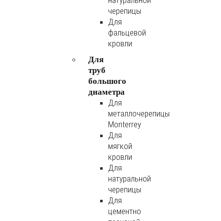
натуральной
черепицы
Для
фальцевой
кровли
Для
труб
большого
диаметра
Для
металлочерепицы
Monterrey
Для
мягкой
кровли
Для
натуральной
черепицы
Для
цементно