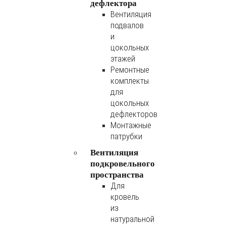
дефлектора
Вентиляция
подвалов
и
цокольных
этажей
Ремонтные
комплекты
для
цокольных
дефлекторов
Монтажные
патрубки
Вентиляция
подкровельного
пространства
Для
кровель
из
натуральной