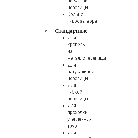
песчаной
черепицы
Кольцо
гидрозатвора
Стандартные
Для
кровель
из
металлочерепицы
Для
натуральной
черепицы
Для
гибкой
черепицы
Для
проходки
утепленных
труб
Для