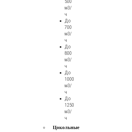
500
м3/
ч
До
700
м3/
ч
До
800
м3/
ч
До
1000
м3/
ч
До
1250
м3/
ч
Цокольные