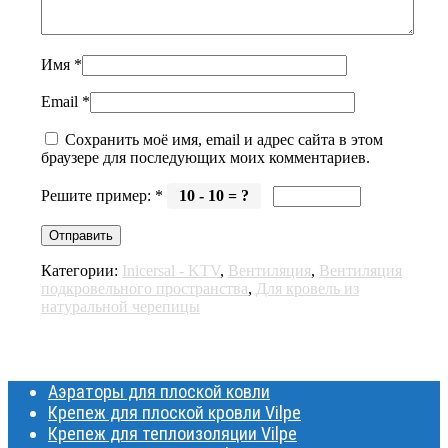
Имя
*
Email
*
Сохранить моё имя, email и адрес сайта в этом
браузере для последующих моих комментариев.
Решите пример:
*
10 - 10 = ?
Категории:
Inicersal - KTV
,
Вентиляция
,
Вентиляция
подкровельного пространства
,
Для кровель из
натуральной черепицы
Аэраторы для плоской ковли
Крепеж для плоской кровли Vilpe
Крепеж для теплоизоляции Vilpe