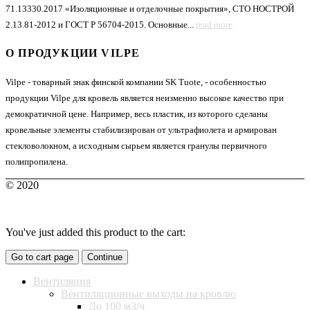
71.13330.2017 «Изоляционные и отделочные покрытия», СТО НОСТРОЙ
2.13.81-2012 и ГОСТ Р 56704-2015. Основные...
read more
О ПРОДУКЦИИ VILPE
Vilpe - товарный знак финской компании SK Tuote, - особенностью
продукции Vilpe для кровель является неизменно высокое качество при
демократичной цене. Например, весь пластик, из которого сделаны
кровельные элементы стабилизирован от ультрафиолета и армирован
стекловолокном, а исходным сырьем является гранулы первичного
полипропилена.
© 2020
You've just added this product to the cart:
Go to cart page
Continue
Вентиляция
Вентиляционные выходы на кровлю
До 100 м3/ч