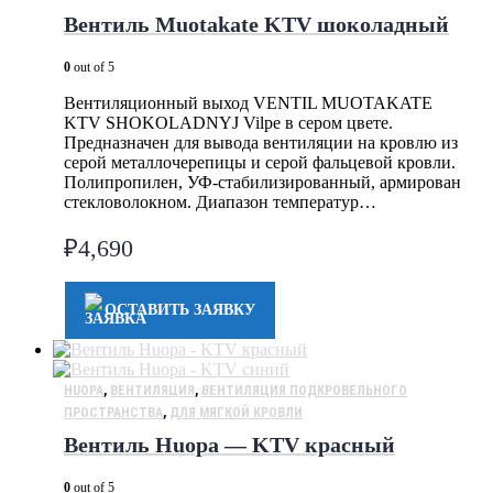
Вентиль Muotakate KTV шоколадный
0
out of 5
Вентиляционный выход VENTIL MUOTAKATE
KTV SHOKOLADNYJ Vilpe в сером цвете.
Предназначен для вывода вентиляции на кровлю из
серой металлочерепицы и серой фальцевой кровли.
Полипропилен, УФ-стабилизированный, армирован
стекловолокном. Диапазон температур…
₽
4,690
ОСТАВИТЬ ЗАЯВКУ
HUOPA
,
ВЕНТИЛЯЦИЯ
,
ВЕНТИЛЯЦИЯ ПОДКРОВЕЛЬНОГО
ПРОСТРАНСТВА
,
ДЛЯ МЯГКОЙ КРОВЛИ
Вентиль Huopa — KTV красный
0
out of 5