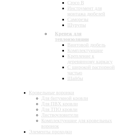
Croco B
Инструмент для
монтажа дюбелей
Саморезы
Шурупы
Крепеж для
теплоизоляции
Винтовой дюбель
Комплектующие
Крепление к
деревянному каркасу
С широкой распорной
частью
Шайбы
Кровельные воронки
Для битумной кровли
Для ПВХ кровли
Для ТПО кровли
Листвоуловители
Комплектующие для кровельных
воронок
Элементы проходки