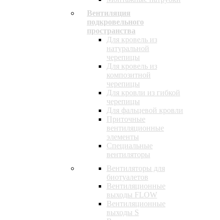
Вентиляция
подкровельного
пространства
Для кровель из
натуральной
черепицы
Для кровель из
композитной
черепицы
Для кровли из гибкой
черепицы
Для фальцевой кровли
Приточные
вентиляционные
элементы
Специальные
вентиляторы
Вентиляторы для
биотуалетов
Вентиляционные
выходы FLOW
Вентиляционные
выходы S