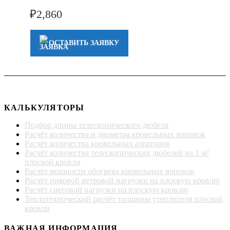
₽
2,860
ОСТАВИТЬ ЗАЯВКУ
КАЛЬКУЛЯТОРЫ
Подбор длины телескопического дюбеля
Расчёт количества и диаметра кровельных воронок
Расчёт количества кровельных аэраторов
Расчёт количества телескопических дюбелей на 1 м²
плоской кровли
Расчёт мощности обогрева кровельных воронок
Расчёт пиковой ветровой нагрузки на плоскую кровлю
Расчёт снеговой нагрузки на плоскую кровлю
Теплотехнический расчёт толщины утеплителя плоской
кровли
ВАЖНАЯ ИНФОРМАЦИЯ