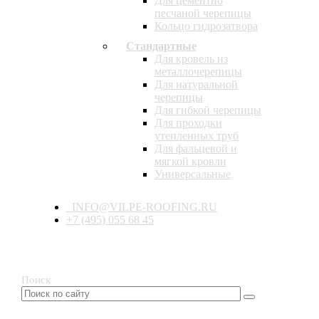
Для цементно
песчаной черепицы
Кольцо гидрозатвора
Стандартные
Для кровель из
металлочерепицы
Для натуральной
черепицы
Для гибкой черепицы
Для проходки
утепленных труб
Для фальцевой и
мягкой кровли
Универсальные
INFO@VILPE-ROOFING.RU
+7 (495) 055 68 45
Поиск