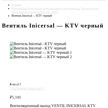
Главная
Вентиляция
,
Вентиляция подкровельного пространства
,
Для кровель из
натуральной черепицы
,
Inicersal - KTV
Вентиль Inicersal — KTV черный
Вентиль Inicersal — KTV черный
0
out of 5
( Отзывов пока нет. )
₽
5,100
Вентиляционный выход VENTIL INICERSAL KTV