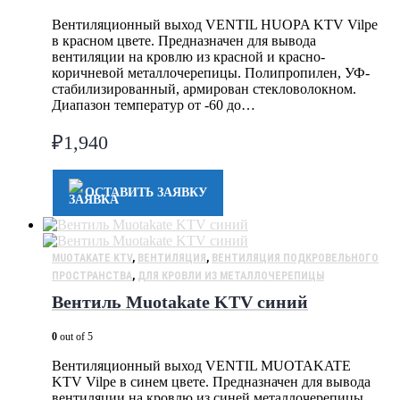
Вентиляционный выход VENTIL HUOPA KTV Vilpe
в красном цвете. Предназначен для вывода
вентиляции на кровлю из красной и красно-
коричневой металлочерепицы. Полипропилен, УФ-
стабилизированный, армирован стекловолокном.
Диапазон температур от -60 до…
₽
1,940
ОСТАВИТЬ ЗАЯВКУ
MUOTAKATE KTV
,
ВЕНТИЛЯЦИЯ
,
ВЕНТИЛЯЦИЯ ПОДКРОВЕЛЬНОГО
ПРОСТРАНСТВА
,
ДЛЯ КРОВЛИ ИЗ МЕТАЛЛОЧЕРЕПИЦЫ
Вентиль Muotakate KTV синий
0
out of 5
Вентиляционный выход VENTIL MUOTAKATE
KTV Vilpe в синем цвете. Предназначен для вывода
вентиляции на кровлю из синей металлочерепицы.