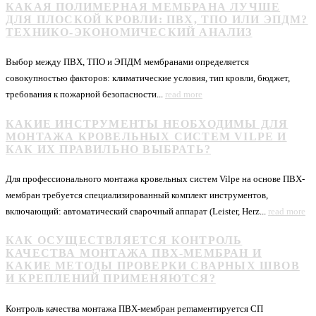
КАКАЯ ПОЛИМЕРНАЯ МЕМБРАНА ЛУЧШЕ
ДЛЯ ПЛОСКОЙ КРОВЛИ: ПВХ, ТПО ИЛИ ЭПДМ?
ТЕХНИКО-ЭКОНОМИЧЕСКИЙ АНАЛИЗ
Выбор между ПВХ, ТПО и ЭПДМ мембранами определяется
совокупностью факторов: климатические условия, тип кровли, бюджет,
требования к пожарной безопасности...
read more
КАКИЕ ИНСТРУМЕНТЫ НЕОБХОДИМЫ ДЛЯ
МОНТАЖА КРОВЕЛЬНЫХ СИСТЕМ VILPE И
КАК ИХ ПРАВИЛЬНО ВЫБРАТЬ?
Для профессионального монтажа кровельных систем Vilpe на основе ПВХ-
мембран требуется специализированный комплект инструментов,
включающий: автоматический сварочный аппарат (Leister, Herz...
read more
КАК ОСУЩЕСТВЛЯЕТСЯ КОНТРОЛЬ
КАЧЕСТВА МОНТАЖА ПВХ-МЕМБРАН И
КАКИЕ МЕТОДЫ ПРОВЕРКИ СВАРНЫХ ШВОВ
И КРЕПЛЕНИЙ ПРИМЕНЯЮТСЯ?
Контроль качества монтажа ПВХ-мембран регламентируется СП