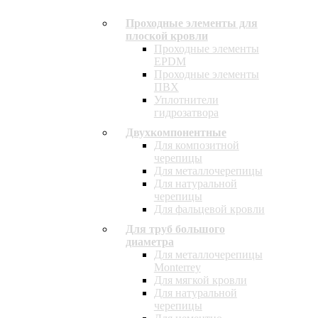
Проходные элементы для
плоской кровли
Проходные элементы
EPDM
Проходные элементы
ПВХ
Уплотнители
гидрозатвора
Двухкомпонентные
Для композитной
черепицы
Для металлочерепицы
Для натуральной
черепицы
Для фальцевой кровли
Для труб большого
диаметра
Для металлочерепицы
Monterrey
Для мягкой кровли
Для натуральной
черепицы