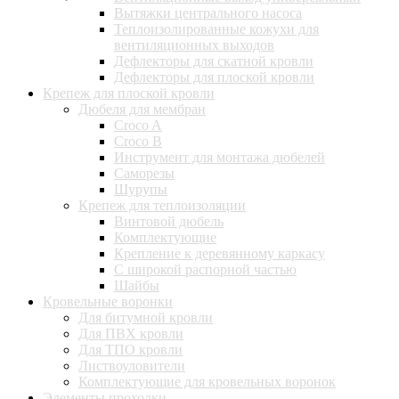
Вытяжки центрального насоса
Теплоизолированные кожухи для
вентиляционных выходов
Дефлекторы для скатной кровли
Дефлекторы для плоской кровли
Крепеж для плоской кровли
Дюбеля для мембран
Croco A
Croco B
Инструмент для монтажа дюбелей
Саморезы
Шурупы
Крепеж для теплоизоляции
Винтовой дюбель
Комплектующие
Крепление к деревянному каркасу
С широкой распорной частью
Шайбы
Кровельные воронки
Для битумной кровли
Для ПВХ кровли
Для ТПО кровли
Листвоуловители
Комплектующие для кровельных воронок
Элементы проходки