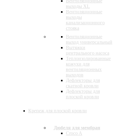
Вентиляционные
выходы XL
Вентиляционные
выходы
канализационного
стояка
Вентиляционные
выход универсальный
Вытяжки
центрального насоса
Теплоизолированные
кожухи для
вентиляционных
выходов
Дефлекторы для
скатной кровли
Дефлекторы для
плоской кровли
Крепеж для плоской кровли
Дюбеля для мембран
Croco A