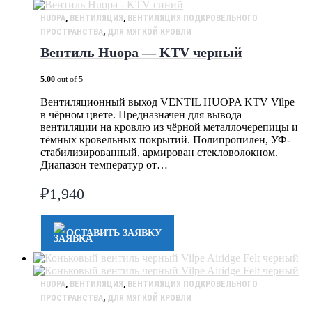
HUOPA
,
ВЕНТИЛЯЦИЯ
,
ВЕНТИЛЯЦИЯ ПОДКРОВЕЛЬНОГО
ПРОСТРАНСТВА
,
ДЛЯ МЯГКОЙ КРОВЛИ
Вентиль Huopa — KTV черный
5.00
out of 5
Вентиляционный выход VENTIL HUOPA KTV Vilpe
в чёрном цвете. Предназначен для вывода
вентиляции на кровлю из чёрной металлочерепицы и
тёмных кровельных покрытий. Полипропилен, УФ-
стабилизированный, армирован стекловолокном.
Диапазон температур от…
₽
1,940
ОСТАВИТЬ ЗАЯВКУ
HUOPA
,
ВЕНТИЛЯЦИЯ
,
ВЕНТИЛЯЦИЯ ПОДКРОВЕЛЬНОГО
ПРОСТРАНСТВА
,
ДЛЯ МЯГКОЙ КРОВЛИ