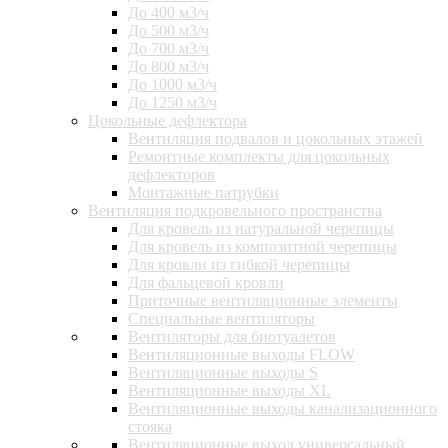
До 400 м3/ч
До 500 м3/ч
До 700 м3/ч
До 800 м3/ч
До 1000 м3/ч
До 1250 м3/ч
Цокольные дефлектора
Вентиляция подвалов и цокольных этажей
Ремонтные комплекты для цокольных
дефлекторов
Монтажные патрубки
Вентиляция подкровельного пространства
Для кровель из натуральной черепицы
Для кровель из композитной черепицы
Для кровли из гибкой черепицы
Для фальцевой кровли
Приточные вентиляционные элементы
Специальные вентиляторы
Вентиляторы для биотуалетов
Вентиляционные выходы FLOW
Вентиляционные выходы S
Вентиляционные выходы XL
Вентиляционные выходы канализационного
стояка
Вентиляционные выход универсальный