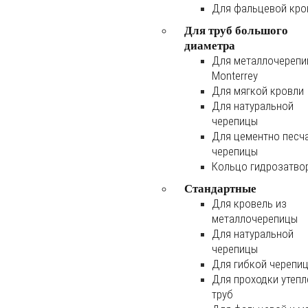
Для фальцевой кро
Для труб большого
диаметра
Для металлочереп
Monterrey
Для мягкой кровли
Для натуральной
черепицы
Для цементно песч
черепицы
Кольцо гидрозатво
Стандартные
Для кровель из
металлочерепицы
Для натуральной
черепицы
Для гибкой черепи
Для проходки утеп
труб