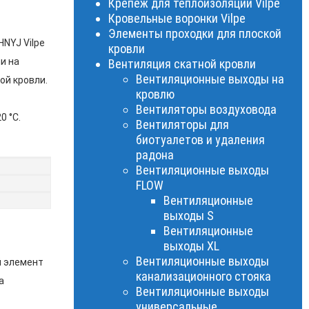
Крепеж для теплоизоляции Vilpe
Кровельные воронки Vilpe
Элементы проходки для плоской
NYJ Vilpe
кровли
и на
Вентиляция скатной кровли
Вентиляционные выходы на
ой кровли.
кровлю
Вентиляторы воздуховода
0 °C.
Вентиляторы для
биотуалетов и удаления
радона
Вентиляционные выходы
FLOW
Вентиляционные
выходы S
Вентиляционные
выходы XL
Вентиляционные выходы
й элемент
канализационного стояка
а
Вентиляционные выходы
универсальные