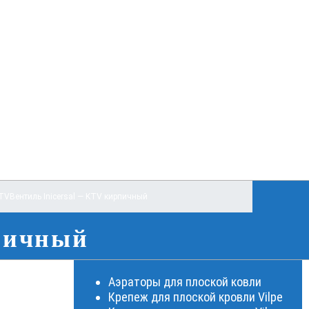
KTV
Вентиль Inicersal — KTV кирпичный
рпичный
Аэраторы для плоской ковли
Крепеж для плоской кровли Vilpe