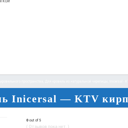
ягкой
кровельного пространства
,
Для кровель из натуральной черепицы
,
Inicersal - 
ь Inicersal — KTV ки
0
out of 5
( Отзывов пока нет. )