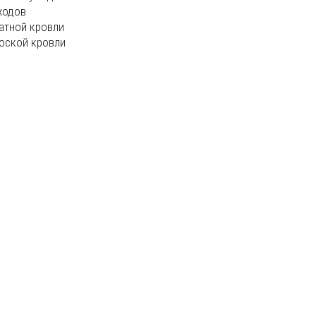
ходов
атной кровли
оской кровли