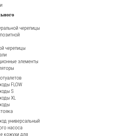
ки
льного
уральной черепицы
мпозитной
ой черепицы
вли
ционные элементы
ляторы
иотуалетов
ходы FLOW
ходы S
ходы XL
ходы
стояка
ход универсальный
ого насоса
е кожухи для