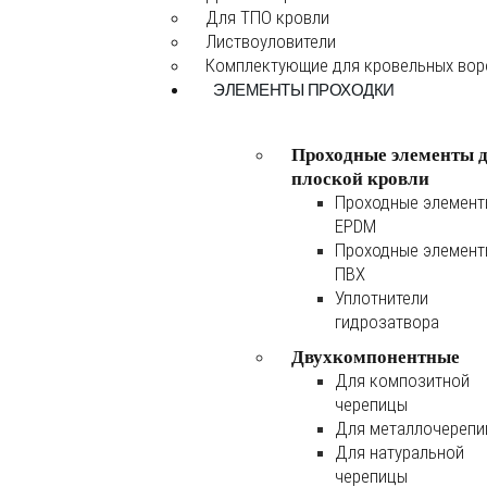
Для ТПО кровли
Листвоуловители
Комплектующие для кровельных во
ЭЛЕМЕНТЫ ПРОХОДКИ
Проходные элементы 
плоской кровли
Проходные элемен
EPDM
Проходные элемен
ПВХ
Уплотнители
гидрозатвора
Двухкомпонентные
Для композитной
черепицы
Для металлочереп
Для натуральной
черепицы