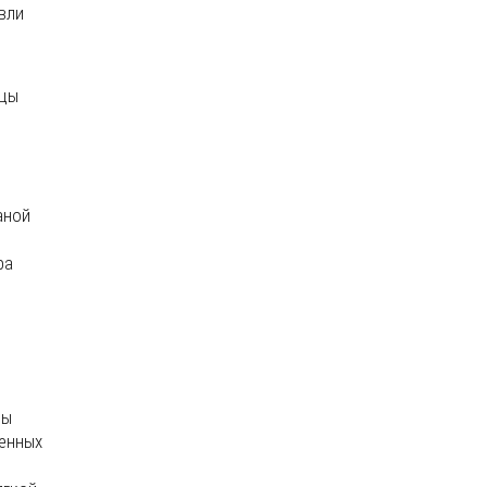
вли
ицы
аной
ра
цы
ленных