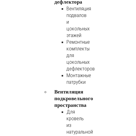
дефлектора
Вентиляция
подвалов
и
цокольных
этажей
Ремонтные
комплекты
для
цокольных
дефлекторов
Монтажные
патрубки
Вентиляция
подкровельного
пространства
Для
кровель
из
натуральной