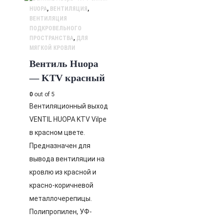
HUOPA
,
ВЕНТИЛЯЦИЯ
,
ВЕНТИЛЯЦИЯ
ПОДКРОВЕЛЬНОГО
ПРОСТРАНСТВА
,
ДЛЯ
МЯГКОЙ КРОВЛИ
Вентиль Huopa
— KTV красный
0
out of 5
Вентиляционный выход
VENTIL HUOPA KTV Vilpe
в красном цвете.
Предназначен для
вывода вентиляции на
кровлю из красной и
красно-коричневой
металлочерепицы.
Полипропилен, УФ-