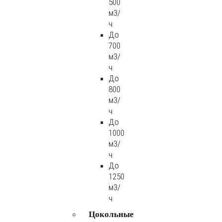
500
м3/
ч
До
700
м3/
ч
До
800
м3/
ч
До
1000
м3/
ч
До
1250
м3/
ч
Цокольные