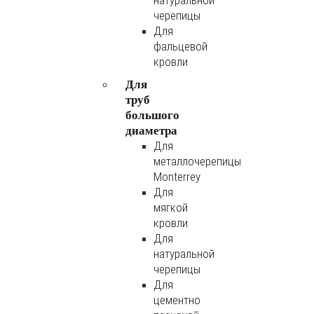
натуральной
черепицы
Для
фальцевой
кровли
Для
труб
большого
диаметра
Для
металлочерепицы
Monterrey
Для
мягкой
кровли
Для
натуральной
черепицы
Для
цементно