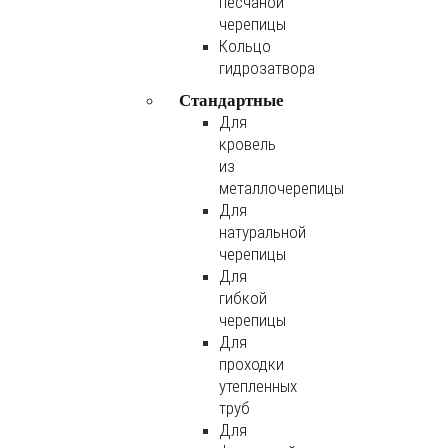
песчаной
черепицы
Кольцо
гидрозатвора
Стандартные
Для
кровель
из
металлочерепицы
Для
натуральной
черепицы
Для
гибкой
черепицы
Для
проходки
утепленных
труб
Для