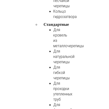
песчаной
черепицы
Кольцо
гидрозатвора
Стандартные
Для
кровель
из
металлочерепицы
Для
натуральной
черепицы
Для
гибкой
черепицы
Для
проходки
утепленных
труб
Для