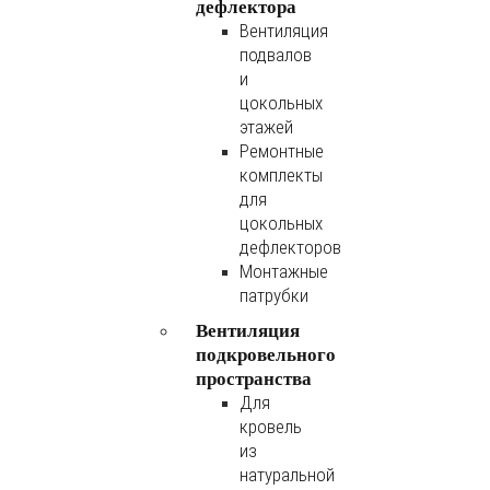
дефлектора
Вентиляция
подвалов
и
цокольных
этажей
Ремонтные
комплекты
для
цокольных
дефлекторов
Монтажные
патрубки
Вентиляция
подкровельного
пространства
Для
кровель
из
натуральной