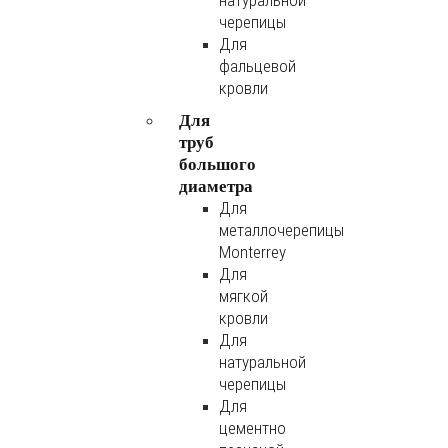
натуральной
черепицы
Для
фальцевой
кровли
Для
труб
большого
диаметра
Для
металлочерепицы
Monterrey
Для
мягкой
кровли
Для
натуральной
черепицы
Для
цементно