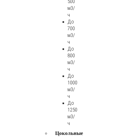
500
м3/
ч
До
700
м3/
ч
До
800
м3/
ч
До
1000
м3/
ч
До
1250
м3/
ч
Цокольные