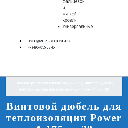
фальцевой
и
мягкой
кровли
Универсальные
INFO@VILPE-ROOFING.RU
+7 (495) 055 68 45
Главная
Крепеж для теплоизоляции Vilpe
,
Винтовой дюбель
Винтовой дюбель для теплоизоляции Power A 175 — 28
Винтовой дюбель для
теплоизоляции Power