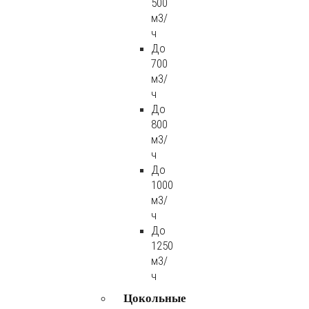
500
м3/
ч
До
700
м3/
ч
До
800
м3/
ч
До
1000
м3/
ч
До
1250
м3/
ч
Цокольные