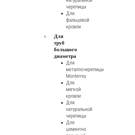
натуральной
черепицы
Для
фальцевой
кровли
Для
труб
большого
диаметра
Для
металлочерепицы
Monterrey
Для
мягкой
кровли
Для
натуральной
черепицы
Для
цементно