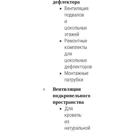
дефлектора
Вентиляция
подвалов
и
цокольных
этажей
Ремонтные
комплекты
для
цокольных
дефлекторов
Монтажные
патрубки
Вентиляция
подкровельного
пространства
Для
кровель
из
натуральной