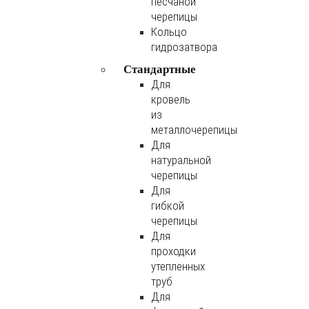
песчаной
черепицы
Кольцо
гидрозатвора
Стандартные
Для
кровель
из
металлочерепицы
Для
натуральной
черепицы
Для
гибкой
черепицы
Для
проходки
утепленных
труб
Для