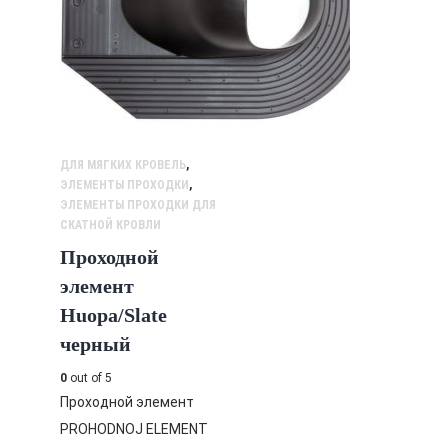
ДЛЯ МЯГКИХ КРОВЕЛЬ
,
ЭЛЕМЕНТЫ ПРОХОДКИ
,
ЭЛЕМЕНТЫ ПРОХОДКИ ДЛЯ
СКАТНОЙ КРОВЛИ
Проходной
элемент
Huopa/Slate
черный
0
out of 5
Проходной элемент
PROHODNOJ ELEMENT