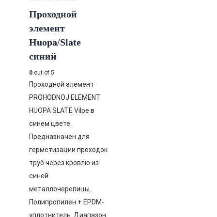
Проходной
элемент
Huopa/Slate
синий
0
out of 5
Проходной элемент
PROHODNOJ ELEMENT
HUOPA SLATE Vilpe в
синем цвете.
Предназначен для
герметизации проходок
труб через кровлю из
синей
металлочерепицы.
Полипропилен + EPDM-
уплотнитель. Диапазон