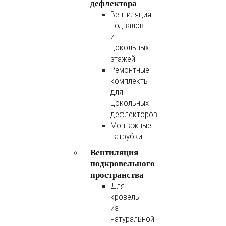
дефлектора
Вентиляция
подвалов
и
цокольных
этажей
Ремонтные
комплекты
для
цокольных
дефлекторов
Монтажные
патрубки
Вентиляция
подкровельного
пространства
Для
кровель
из
натуральной