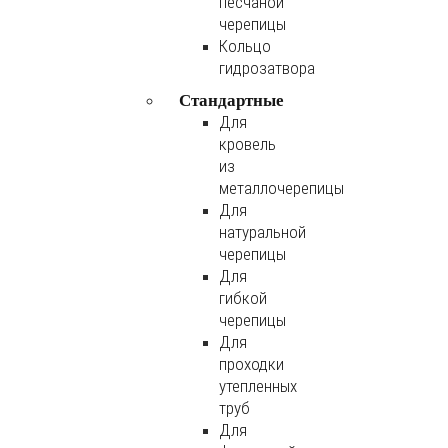
песчаной
черепицы
Кольцо
гидрозатвора
Стандартные
Для
кровель
из
металлочерепицы
Для
натуральной
черепицы
Для
гибкой
черепицы
Для
проходки
утепленных
труб
Для