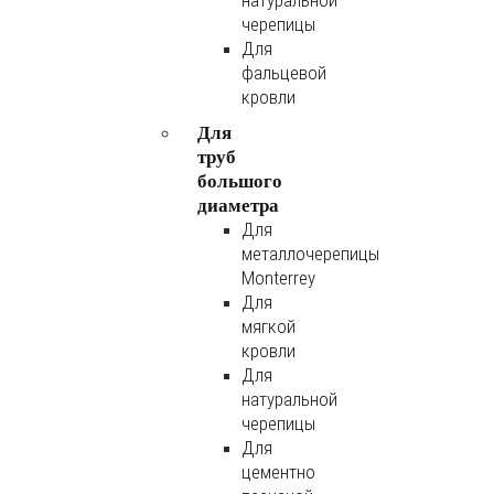
натуральной
черепицы
Для
фальцевой
кровли
Для
труб
большого
диаметра
Для
металлочерепицы
Monterrey
Для
мягкой
кровли
Для
натуральной
черепицы
Для
цементно